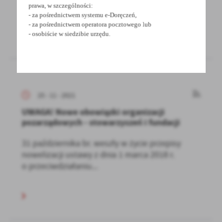
2021 r. w sprawie...
prawa, w szczególności:
- za pośrednictwem systemu e-Doręczeń,
- za pośrednictwem operatora pocztowego lub
- osobiście w siedzibie urzędu.
25 - 11 - 2021
UWAGA! Nowe obowiązki organizacji
pozarządowych - stowarzyszeń i fundacji
31 października br. weszły w życie przepisy
nowelizacji ustawy z dnia 1 marca 2018 r.
o przeciwdziałaniu...