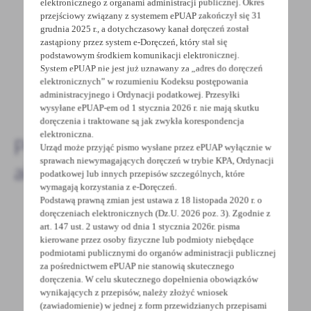
elektronicznego z organami administracji publicznej. Okres
przejściowy związany z systemem ePUAP zakończył się 31
Spodobała Ci się informacja? Zostaw nam swoją opinię
grudnia 2025 r., a dotychczasowy kanał doręczeń został
- to dla Ciebie staramy się być najlepsi, a Twoje zdanie
zastąpiony przez system e-Doręczeń, który stał się
bardzo nam w tym pomoże!
podstawowym środkiem komunikacji elektronicznej.
System ePUAP nie jest już uznawany za „adres do doręczeń
elektronicznych” w rozumieniu Kodeksu postępowania
DODAJ KOMENTARZ
administracyjnego i Ordynacji podatkowej. Przesyłki
wysyłane ePUAP-em od 1 stycznia 2026 r. nie mają skutku
doręczenia i traktowane są jak zwykła korespondencja
elektroniczna.
Pozostałe
Urząd może przyjąć pismo wysłane przez ePUAP wyłącznie w
sprawach niewymagających doręczeń w trybie KPA, Ordynacji
aktualności
podatkowej lub innych przepisów szczególnych, które
wymagają korzystania z e-Doręczeń.
Podstawą prawną zmian jest ustawa z 18 listopada 2020 r. o
doręczeniach elektronicznych (Dz.U. 2026 poz. 3). Zgodnie z
art. 147 ust. 2 ustawy od dnia 1 stycznia 2026r. pisma
30 - 11 - 2021
kierowane przez osoby fizyczne lub podmioty niebędące
podmiotami publicznymi do organów administracji publicznej
SZCZEPIENIA PRZECIWKO GRYPIE
za pośrednictwem ePUAP nie stanowią skutecznego
doręczenia. W celu skutecznego dopełnienia obowiązków
Dnia 27 sierpnia 2021 r. weszła w życie
wynikających z przepisów, należy złożyć wniosek
nowelizacja rozporządzenia z dnia 27 sierpnia
(zawiadomienie) w jednej z form przewidzianych przepisami