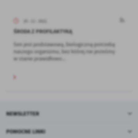
25 - 11 - 2021
ŚRODA Z PROFILAKTYKĄ
Sen jest podstawową, biologiczną potrzebą
naszego organizmu, bez której nie jesteśmy
w stanie prawidłowo...
NEWSLETTER
POMOCNE LINKI