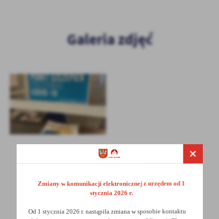
Firmy te działają w charakterze pośredników prezentujących nasze
treści w postaci wiadomości, ofert, komunikatów mediów
społecznościowych.
Galeria zdjęć
POWRÓT
UDOSTĘPNIJ
Zmiany w komunikacji elektronicznej z urzędem od 1
POPRZEDNI
NASTĘPNY
stycznia 2026 r.
Od 1 stycznia 2026 r. nastąpiła zmiana w sposobie kontaktu