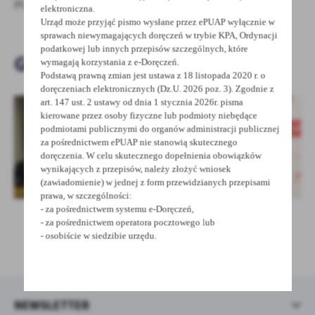
PGR.
treści w postaci wiadomości, ofert, komunikatów mediów
elektroniczna.
społecznościowych.
Urząd może przyjąć pismo wysłane przez ePUAP wyłącznie w
sprawach niewymagających doręczeń w trybie KPA, Ordynacji
podatkowej lub innych przepisów szczególnych, które
Galeria zdjęć
wymagają korzystania z e-Doręczeń.
Podstawą prawną zmian jest ustawa z 18 listopada 2020 r. o
doręczeniach elektronicznych (Dz.U. 2026 poz. 3). Zgodnie z
art. 147 ust. 2 ustawy od dnia 1 stycznia 2026r. pisma
kierowane przez osoby fizyczne lub podmioty niebędące
podmiotami publicznymi do organów administracji publicznej
za pośrednictwem ePUAP nie stanowią skutecznego
doręczenia. W celu skutecznego dopełnienia obowiązków
wynikających z przepisów, należy złożyć wniosek
(zawiadomienie) w jednej z form przewidzianych przepisami
prawa, w szczególności:
- za pośrednictwem systemu e-Doręczeń,
- za pośrednictwem operatora pocztowego lub
- osobiście w siedzibie urzędu.
UDOSTĘPNIJ
NEWSLETTER