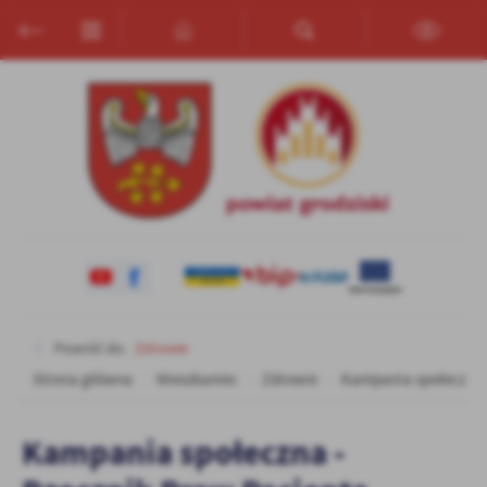
Przejdź do menu.
Przejdź do wyszukiwarki.
Przejdź do treści.
Przejdź do ustawień wielkości czcionki.
Włącz wersję kontrastową strony.
Ustawienia
Szanujemy Twoją prywatność. Możesz zmienić ustawienia cookies
lub zaakceptować je wszystkie. W dowolnym momencie możesz
dokonać zmiany swoich ustawień.
Niezbędne
Niezbędne pliki cookies służą do prawidłowego funkcjonowania
strony internetowej i umożliwiają Ci komfortowe korzystanie z
oferowanych przez nas usług.
Pliki cookies odpowiadają na podejmowane przez Ciebie działania w
Więcej
celu m.in. dostosowania Twoich ustawień preferencji prywatności,
Powróć do:
Zdrowie
logowania czy wypełniania formularzy. Dzięki plikom cookies
Strona główna
Mieszkaniec
Zdrowie
Kampania społeczna -
strona, z której korzystasz, może działać bez zakłóceń.
Funkcjonalne i personalizacyjne
Tego typu pliki cookies umożliwiają stronie internetowej
Kampania społeczna -
zapamiętanie wprowadzonych przez Ciebie ustawień oraz
personalizację określonych funkcjonalności czy prezentowanych