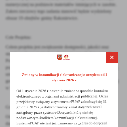
numerycznej na podstawie materiałów istniejących w zasobie.
Zakres rzeczowy tego zadania stanowić będzie wydzielony
obszar 19 obrębów gminy Rakoniewice.
Cele Projektu:
Celem projektu jest zwiększenie dostępności, jakości oraz
stopnia wykorzystania danych przestrzennych dotyczących
Powiatu Grodziskiego, przez przedsiębiorców i obywateli
poprzez zwiększenie zasięgu numerycznej mapy ewidencyjnej,
uruchomienie kolejnych e-usług, cyfryzację zasobów
Zmiany w komunikacji elektronicznej z urzędem od 1
stycznia 2026 r.
geodezyjnych oraz modernizację infrastruktury informatycznej
w Starostwie Powiatowym w Grodzisku Wielkopolskim.
Od 1 stycznia 2026 r. nastąpiła zmiana w sposobie kontaktu
elektronicznego z organami administracji publicznej. Okres
przejściowy związany z systemem ePUAP zakończył się 31
Grupa docelowa:
grudnia 2025 r., a dotychczasowy kanał doręczeń został
zastąpiony przez system e-Doręczeń, który stał się
Odbiorcami dostarczonych w ramach projektu produktów tj.
podstawowym środkiem komunikacji elektronicznej.
danych i baz danych PZGiK oraz e-usług są pracownicy
System ePUAP nie jest już uznawany za „adres do doręczeń