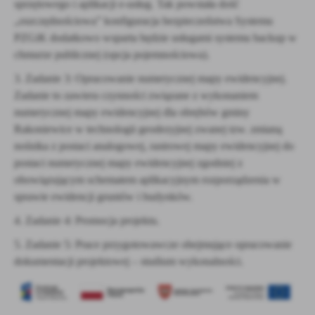
sprzętowego i aplikacji e-usług. Tak powstała dość
„oszczędnościowa” konfiguracja bezpieczeństwa Systemu
PZGiK dodatkowo wsparta będzie usługami systemu backup w
chmurze publicznej (opcja pojemnościowa).
3. Zadanie 3: Opracowanie numerycznej mapy ewidencyjnej.
Zadanie to zawiera czynności związane z wykonaniem
numerycznej mapy ewidencyjnej dla obrębów gminy
Rakoniewice w technologii geodezyjnej zwanej tzw. zmianą
nośnika z postaci analogowej, rastrowej mapy ewidencyjnej do
postaci numerycznej mapy ewidencyjnej zgodniej z
obowiązującym schematem aplikacyjnym rozporządzenia w
sprawie ewidencji gruntów i budynków.
4. Zadanie 4: Promocja projektu.
5. Zadanie 5: Prace przygotowawcze obejmujące opracowanie
dokumentacji projektowej – studium wykonalności.