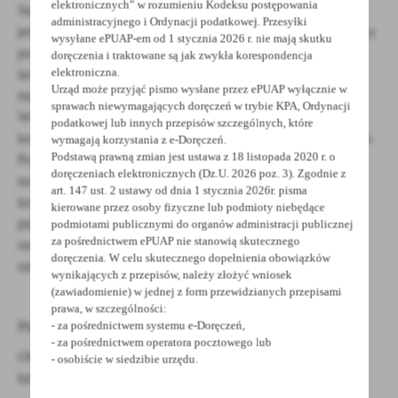
elektronicznych” w rozumieniu Kodeksu postępowania
Starostwa Powiatowego oraz pracownicy innych organów i
administracyjnego i Ordynacji podatkowej. Przesyłki
jednostek organizacyjnych administracji publicznej, mieszkańcy
wysyłane ePUAP-em od 1 stycznia 2026 r. nie mają skutku
powiatu grodziskiego i województwa wielkopolskiego,
doręczenia i traktowane są jak zwykła korespondencja
elektroniczna.
inwestorzy i projektanci oraz każda osoba fizyczna i prawna
Urząd może przyjąć pismo wysłane przez ePUAP wyłącznie w
mająca swój interes w zakresie realizowanych przez
sprawach niewymagających doręczeń w trybie KPA, Ordynacji
Wnioskodawcę zadań, dla których z punktu widzenia
podatkowej lub innych przepisów szczególnych, które
kompetencji właściwa jest Służba Geodezyjna i Kartograficzna
wymagają korzystania z e-Doręczeń.
Podstawą prawną zmian jest ustawa z 18 listopada 2020 r. o
Powiatu Grodziskiego. Docelowa liczba użytkowników
doręczeniach elektronicznych (Dz.U. 2026 poz. 3). Zgodnie z
nowych elektronicznych usług publicznych tj. osób
art. 147 ust. 2 ustawy od dnia 1 stycznia 2026r. pisma
korzystających z Internetu w kontaktach z administracją
kierowane przez osoby fizyczne lub podmioty niebędące
publiczną przyjmie w 2023 roku wartość nie mniejszą niż 40
podmiotami publicznymi do organów administracji publicznej
za pośrednictwem ePUAP nie stanowią skutecznego
osoby – są to przedstawiciele podmiotów władających siecią
doręczenia. W celu skutecznego dopełnienia obowiązków
uzbrojenia terenu oraz inwestorzy i projektanci.
wynikających z przepisów, należy złożyć wniosek
(zawiadomienie) w jednej z form przewidzianych przepisami
prawa, w szczególności:
Planowane efekty Projektu:
- za pośrednictwem systemu e-Doręczeń,
- za pośrednictwem operatora pocztowego lub
Obecny Projekt swoim zakresem obejmuje cztery (4) zadania,
- osobiście w siedzibie urzędu.
których realizacja stanowić będzie wymierne efekty Projektu: