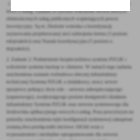
1. Zadanie 1: Rozbudowa Systemu PZGiK oraz uruchomienie
nowe e-usług. Zadanie to zawiera wdrożenie dwóch nowych
elektronicznych usług publicznych wspierających proces
inwestycyjny. Są to: Złożenie wniosku o koordynację
usytuowania projektowanej sieci uzbrojenia terenu (3 poziom
edojrzałości) oraz Narada koordynacyjna (5 poziom e-
dojrzałości).
2. Zadanie 2: Podniesienie bezpieczeństwa systemu PZGiK i
wdrożenie systemu backup w chmurze. W ramach tego zadania
uruchomiona zostanie rozbudowa obecnej infrastruktury
technicznej Systemu PZGiK o dodatkowy, nowy serwer
sprzętowy pełniący dwie role – serwera zabezpieczającego
(zapasowego), zwiększającego poziom dostępności działania
infrastruktury Systemu PZGiK oraz serwera systemowego dla
środowiska aplikacyjnego nowych e-usług. Poza powyższym na
potrzeby uruchomienia tejże konfiguracji systemowej zakupione
zostaną dwa przełączniki sieciowe 10Gbit wraz z
wyposażeniem i niezbędne oprogramowanie dla serwera