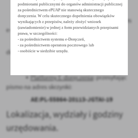
podmiotami publicznymi do organów administracji publicznej
● Elektronicznie za pomocą:
za pośrednictwem ePUAP nie stanowią skutecznego
doręczenia. W celu skutecznego dopełnienia obowiązków
▪ Poczty elektronicznej: pisząc na adres
wynikających z przepisów, należy złożyć wniosek
(zawiadomienie) w jednej z form przewidzianych przepisami
e-mail:
starostwo@pgw.pl
prawa, w szczególności:
- za pośrednictwem systemu e-Doręczeń,
▪
Platformy ePUAP:
przesyłając
- za pośrednictwem operatora pocztowego lub
dokumenty na adres skrytki:
- osobiście w siedzibie urzędu.
/spgw/skrytka.
▪
Platformy E-doręczenia
: przesyłając
pismo na adres skrzynki:
AE:PL-55864-20113-JGTAI-19
Lokalizacja, wydziały i godziny
urzędowania.