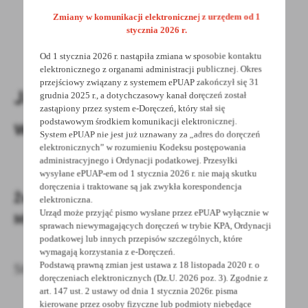
▪ dzierżawa,
Zmiany w komunikacji elektronicznej z urzędem od 1
stycznia 2026 r.
▪ najem,
Od 1 stycznia 2026 r. nastąpiła zmiana w sposobie kontaktu
▪ użytkowanie wieczyste.
elektronicznego z organami administracji publicznej. Okres
przejściowy związany z systemem ePUAP zakończył się 31
Jak możesz załatwić sprawę
grudnia 2025 r., a dotychczasowy kanał doręczeń został
zastąpiony przez system e-Doręczeń, który stał się
w Urzędzie?
podstawowym środkiem komunikacji elektronicznej.
System ePUAP nie jest już uznawany za „adres do doręczeń
elektronicznych” w rozumieniu Kodeksu postępowania
administracyjnego i Ordynacji podatkowej. Przesyłki
ul.
● Osobiście w siedzibie Urzędu przy
wysyłane ePUAP-em od 1 stycznia 2026 r. nie mają skutku
doręczenia i traktowane są jak zwykła korespondencja
Żwirki i Wigury 1, w Biurze Obsługi
elektroniczna.
Urząd może przyjąć pismo wysłane przez ePUAP wyłącznie w
Mieszkańca
na parterze.
sprawach niewymagających doręczeń w trybie KPA, Ordynacji
podatkowej lub innych przepisów szczególnych, które
● Wysyłając list na adres siedziby
wymagają korzystania z e-Doręczeń.
Podstawą prawną zmian jest ustawa z 18 listopada 2020 r. o
Starostwa.
doręczeniach elektronicznych (Dz.U. 2026 poz. 3). Zgodnie z
art. 147 ust. 2 ustawy od dnia 1 stycznia 2026r. pisma
61 44 52 500
● Dzwoniąc pod numer
.
kierowane przez osoby fizyczne lub podmioty niebędące