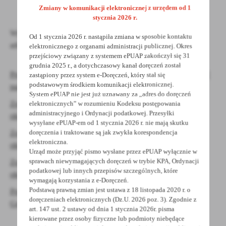
treści.
Zmiany w komunikacji elektronicznej z urzędem od 1
Dzięki tym plikom cookies możemy zapewnić Ci większy komfort
stycznia 2026 r.
Więcej
korzystania z funkcjonalności naszej strony poprzez dopasowanie
Wyniki Wyborów Samorządowych z 2018 r. są dostępne pod
Od 1 stycznia 2026 r. nastąpiła zmiana w sposobie kontaktu
jej do Twoich indywidualnych preferencji. Wyrażenie zgody na
adresem
LINK
elektronicznego z organami administracji publicznej. Okres
funkcjonalne i personalizacyjne pliki cookies gwarantuje
Analityczne
przejściowy związany z systemem ePUAP zakończył się 31
dostępność większej ilości funkcji na stronie.
grudnia 2025 r., a dotychczasowy kanał doręczeń został
Analityczne pliki cookies pomagają nam rozwijać się i
Protokół z wyborów do Rady Powiatu Grodziskiego z dnia 22
zastąpiony przez system e-Doręczeń, który stał się
dostosowywać do Twoich potrzeb.
podstawowym środkiem komunikacji elektronicznej.
października 2018 r.
Cookies analityczne pozwalają na uzyskanie informacji w zakresie
System ePUAP nie jest już uznawany za „adres do doręczeń
Więcej
wykorzystywania witryny internetowej, miejsca oraz częstotliwości,
Zestawienie wyników głosowania i podziału mandatów w
elektronicznych” w rozumieniu Kodeksu postępowania
z jaką odwiedzane są nasze serwisy www. Dane pozwalają nam na
administracyjnego i Ordynacji podatkowej. Przesyłki
okręgu wyborczym nr 1
ocenę naszych serwisów internetowych pod względem ich
wysyłane ePUAP-em od 1 stycznia 2026 r. nie mają skutku
Reklamowe
doręczenia i traktowane są jak zwykła korespondencja
Zestawienie wyników głosowania i podziału mandatów w
popularności wśród użytkowników. Zgromadzone informacje są
elektroniczna.
Dzięki reklamowym plikom cookies prezentujemy Ci najciekawsze
przetwarzane w formie zanonimizowanej. Wyrażenie zgody na
okręgu wyborczym nr 2
Urząd może przyjąć pismo wysłane przez ePUAP wyłącznie w
informacje i aktualności na stronach naszych partnerów.
analityczne pliki cookies gwarantuje dostępność wszystkich
sprawach niewymagających doręczeń w trybie KPA, Ordynacji
Zestawienie wyników głosowania i podziału mandatów w
funkcjonalności.
Promocyjne pliki cookies służą do prezentowania Ci naszych
Więcej
podatkowej lub innych przepisów szczególnych, które
okręgu wyborczym nr 3
komunikatów na podstawie analizy Twoich upodobań oraz Twoich
wymagają korzystania z e-Doręczeń.
zwyczajów dotyczących przeglądanej witryny internetowej. Treści
Podstawą prawną zmian jest ustawa z 18 listopada 2020 r. o
Protokół zbiorczy wyników głosowania na obszarze Powiatu
promocyjne mogą pojawić się na stronach podmiotów trzecich lub
doręczeniach elektronicznych (Dz.U. 2026 poz. 3). Zgodnie z
Grodziskiego, Okręg nr 6
firm będących naszymi partnerami oraz innych dostawców usług.
art. 147 ust. 2 ustawy od dnia 1 stycznia 2026r. pisma
Firmy te działają w charakterze pośredników prezentujących nasze
kierowane przez osoby fizyczne lub podmioty niebędące