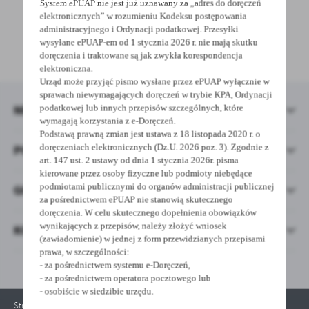
treści.
System ePUAP nie jest już uznawany za „adres do doręczeń
elektronicznych” w rozumieniu Kodeksu postępowania
Dzięki tym plikom cookies możemy zapewnić Ci większy komfort
Więcej
administracyjnego i Ordynacji podatkowej. Przesyłki
korzystania z funkcjonalności naszej strony poprzez dopasowanie
wysyłane ePUAP-em od 1 stycznia 2026 r. nie mają skutku
jej do Twoich indywidualnych preferencji. Wyrażenie zgody na
UDOSTĘPNIJ
doręczenia i traktowane są jak zwykła korespondencja
funkcjonalne i personalizacyjne pliki cookies gwarantuje
elektroniczna.
Analityczne
dostępność większej ilości funkcji na stronie.
Urząd może przyjąć pismo wysłane przez ePUAP wyłącznie w
Analityczne pliki cookies pomagają nam rozwijać się i
sprawach niewymagających doręczeń w trybie KPA, Ordynacji
dostosowywać do Twoich potrzeb.
NEWSLETTER
podatkowej lub innych przepisów szczególnych, które
wymagają korzystania z e-Doręczeń.
Cookies analityczne pozwalają na uzyskanie informacji w zakresie
Więcej
Podstawą prawną zmian jest ustawa z 18 listopada 2020 r. o
wykorzystywania witryny internetowej, miejsca oraz częstotliwości,
doręczeniach elektronicznych (Dz.U. 2026 poz. 3). Zgodnie z
POMOCNE LINKI
z jaką odwiedzane są nasze serwisy www. Dane pozwalają nam na
art. 147 ust. 2 ustawy od dnia 1 stycznia 2026r. pisma
ocenę naszych serwisów internetowych pod względem ich
Reklamowe
kierowane przez osoby fizyczne lub podmioty niebędące
popularności wśród użytkowników. Zgromadzone informacje są
podmiotami publicznymi do organów administracji publicznej
GODZINY PRACY URZĘDU
Dzięki reklamowym plikom cookies prezentujemy Ci najciekawsze
przetwarzane w formie zanonimizowanej. Wyrażenie zgody na
za pośrednictwem ePUAP nie stanowią skutecznego
informacje i aktualności na stronach naszych partnerów.
analityczne pliki cookies gwarantuje dostępność wszystkich
doręczenia. W celu skutecznego dopełnienia obowiązków
funkcjonalności.
Promocyjne pliki cookies służą do prezentowania Ci naszych
wynikających z przepisów, należy złożyć wniosek
KONTAKT
Więcej
komunikatów na podstawie analizy Twoich upodobań oraz Twoich
(zawiadomienie) w jednej z form przewidzianych przepisami
prawa, w szczególności:
zwyczajów dotyczących przeglądanej witryny internetowej. Treści
- za pośrednictwem systemu e-Doręczeń,
promocyjne mogą pojawić się na stronach podmiotów trzecich lub
- za pośrednictwem operatora pocztowego lub
firm będących naszymi partnerami oraz innych dostawców usług.
- osobiście w siedzibie urzędu.
Firmy te działają w charakterze pośredników prezentujących nasze
Strona korzysta z plików cookies w celu realizacji usług. Możesz określić