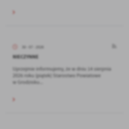
30 - 07 - 2026
NIECZYNNE
Uprzejmie informujemy, że w dniu 14 sierpnia
2026 roku (piątek) Starostwo Powiatowe
w Grodzisku...