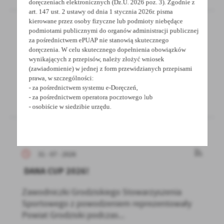
doręczeniach elektronicznych (Dz.U. 2026 poz. 3). Zgodnie z
art. 147 ust. 2 ustawy od dnia 1 stycznia 2026r. pisma
kierowane przez osoby fizyczne lub podmioty niebędące
podmiotami publicznymi do organów administracji publicznej
za pośrednictwem ePUAP nie stanowią skutecznego
31 - 07 - 2026
doręczenia. W celu skutecznego dopełnienia obowiązków
wynikających z przepisów, należy złożyć wniosek
ostrzeżenie meterologiczne - Burze/2
(zawiadomienie) w jednej z form przewidzianych przepisami
prawa, w szczególności:
- za pośrednictwem systemu e-Doręczeń,
- za pośrednictwem operatora pocztowego lub
- osobiście w siedzibie urzędu.
31 - 07 - 2026
DANA CUP 2026!
Zawodniczki Grodziskiego Stowarzyszenia
Sportowego z powodzeniem reprezentowały
Powiat Grodziski podczas...