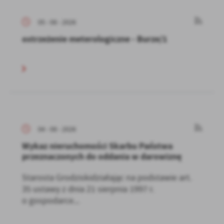
Firmy te działają w charakterze pośredników prezentujących nasze
treści w postaci wiadomości, ofert, komunikatów mediów
05 - 08 - 2026
społecznościowych.
ostrzeżenie meterologiczne - Burze/1
04 - 08 - 2026
Wykaz nieruchomości Skarbu Państwa
przeznaczonych do oddania w darowiznę
Starosta Grodziskidziałając na podstawie art.
35 ustawy z dnia 21 sierpnia 1997 r.
o gospodarce...