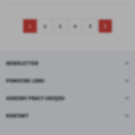
1
2
3
4
5
NEWSLETTER
POMOCNE LINKI
GODZINY PRACY URZĘDU
KONTAKT