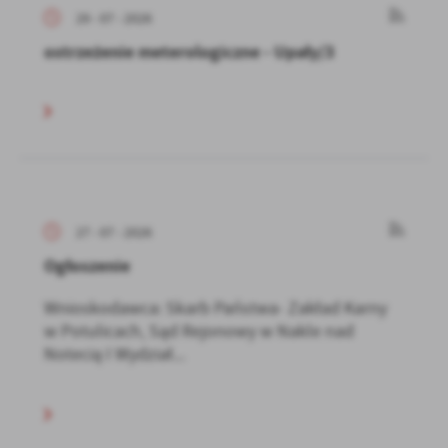
29 - 07 - 2026
ostrzeżenie meterologiczne - Upały/3
27 - 07 - 2026
Ogłoszenie
Wnioskodawca: Skarb Państwa- Zakład Karny
w Potulicach, Sąd Rejonowy w Nakle nad
Notecią I Wydział...