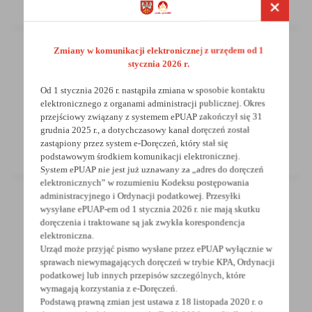
Zmiany w komunikacji elektronicznej z urzędem od 1
stycznia 2026 r.
01 - 08 - 2026
Od 1 stycznia 2026 r. nastąpiła zmiana w sposobie kontaktu
Ostrzeżenie meteorologiczne - Burze /2
elektronicznego z organami administracji publicznej. Okres
przejściowy związany z systemem ePUAP zakończył się 31
grudnia 2025 r., a dotychczasowy kanał doręczeń został
zastąpiony przez system e-Doręczeń, który stał się
podstawowym środkiem komunikacji elektronicznej.
System ePUAP nie jest już uznawany za „adres do doręczeń
elektronicznych” w rozumieniu Kodeksu postępowania
administracyjnego i Ordynacji podatkowej. Przesyłki
wysyłane ePUAP-em od 1 stycznia 2026 r. nie mają skutku
doręczenia i traktowane są jak zwykła korespondencja
01 - 08 - 2026
elektroniczna.
Urząd może przyjąć pismo wysłane przez ePUAP wyłącznie w
Ostrzeżenie meteorologiczne - Burze /1
sprawach niewymagających doręczeń w trybie KPA, Ordynacji
podatkowej lub innych przepisów szczególnych, które
wymagają korzystania z e-Doręczeń.
Podstawą prawną zmian jest ustawa z 18 listopada 2020 r. o