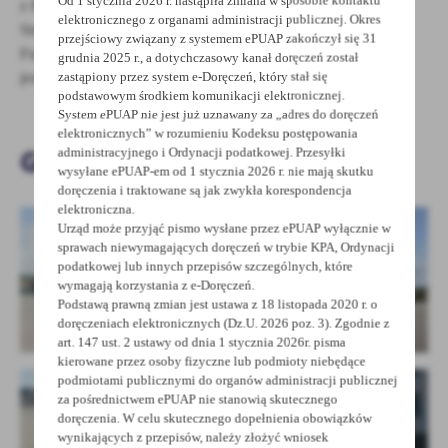
z Rządowego Funduszu Polski Ład: Program Inwestycji
treści w postaci wiadomości, ofert, komunikatów mediów
elektronicznego z organami administracji publicznej. Okres
Strategicznych oraz budżetu Powiatu Grodziskiego, a także
społecznościowych.
przejściowy związany z systemem ePUAP zakończył się 31
Funduszu Rozwoju Kultury Fizycznej, którego dysponentem
grudnia 2025 r., a dotychczasowy kanał doręczeń został
zastąpiony przez system e-Doręczeń, który stał się
jest Minister Sportu i Turystyki.
podstawowym środkiem komunikacji elektronicznej.
System ePUAP nie jest już uznawany za „adres do doręczeń
elektronicznych” w rozumieniu Kodeksu postępowania
Galeria zdjęć
administracyjnego i Ordynacji podatkowej. Przesyłki
wysyłane ePUAP-em od 1 stycznia 2026 r. nie mają skutku
doręczenia i traktowane są jak zwykła korespondencja
elektroniczna.
Urząd może przyjąć pismo wysłane przez ePUAP wyłącznie w
sprawach niewymagających doręczeń w trybie KPA, Ordynacji
podatkowej lub innych przepisów szczególnych, które
wymagają korzystania z e-Doręczeń.
Podstawą prawną zmian jest ustawa z 18 listopada 2020 r. o
doręczeniach elektronicznych (Dz.U. 2026 poz. 3). Zgodnie z
art. 147 ust. 2 ustawy od dnia 1 stycznia 2026r. pisma
kierowane przez osoby fizyczne lub podmioty niebędące
podmiotami publicznymi do organów administracji publicznej
za pośrednictwem ePUAP nie stanowią skutecznego
doręczenia. W celu skutecznego dopełnienia obowiązków
wynikających z przepisów, należy złożyć wniosek