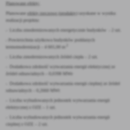
Planowane efekty:
Planowane
efekty rzeczowe (produkty
) uzyskane w wyniku
realizacji projektu:
- Liczba zmodernizowanych energetycznie budynków - 2 szt.
- Powierzchnia użytkowa budynków poddanych
2
termomodernizacji – 4 601,00 m
- Liczba zmodernizowanych źródeł ciepła – 2 szt.
- Dodatkowa zdolność wytwarzania energii elektrycznej ze
źródeł odnawialnych – 0,0398 MWe
- Dodatkowa zdolność wytwarzania energii cieplnej ze źródeł
odnawialnych – 0,2660 MWt
- Liczba wybudowanych jednostek wytwarzania energii
elektrycznej z OZE – 1 szt.
- Liczba wybudowanych jednostek wytwarzania energii
cieplnej z OZE – 2 szt.