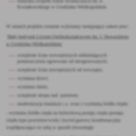
budynku Zespołu Szkół Technicznych im. E.
Kwiatkowskiego w Grodzisku Wielkopolskim
W ramach projektu zostanie wykonany następujący zakres prac:
Mały budynek Liceum Ogólnokształcącego im. J. Słowackiego
w Grodzisku Wielkopolskim:
ocieplenie ścian wewnętrznych oddzielających
pomieszczenia ogrzewane od nieogrzewanych;
ocieplenie ścian zewnętrznych od wewnątrz;
wymiana drzwi;
wymiana okien;
ocieplenie stropu nad parterem;
modernizacja instalacji c.o. wraz z wymianą źródła ciepła:
- wymiana źródła ciepła na hybrydową pompę ciepła (pompa
ciepła typu powietrze/woda i kocioł gazowy kondensacyjny
współpracujące ze sobą w sposób równoległy