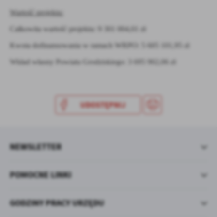
Wartość projektu:
Całkowita wartość projektu: 9 301 004,01 zł
Kwota dofinansowania w ramach WRPO: 5 605 101,95 zł
Wkład własny Powiatu Grodziskiego: 3 695 902,06 zł
UDOSTĘPNIJ
NEWSLETTER
POMOCNE LINKI
GODZINY PRACY URZĘDU