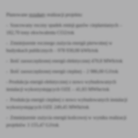
Planowane
rezultaty
realizacji projektu:
- Szacowany roczny spadek emisji gazów cieplarnianych –
182,70 tony ekwiwalentu CO2/rok
- Zmniejszenie rocznego zużycia energii pierwotnej w
budynkach publicznych – 978 930,00 kWh/rok
- Ilość zaoszczędzonej energii elektrycznej 470,8 MWh/rok
- Ilość zaoszczędzonej energii cieplnej – 2 986,00 GJ/rok
- Produkcja energii elektrycznej z nowo wybudowanych
instalacji wykorzystujących OZE – 41,83 MWhe/rok
- Produkcja energii cieplnej z nowo wybudowanych instalacji
wykorzystujących OZE 249,45 MWht/rok
- Zmniejszenie zużycia energii końcowej w wyniku realizacji
projektów 3 155,47 GJ/rok