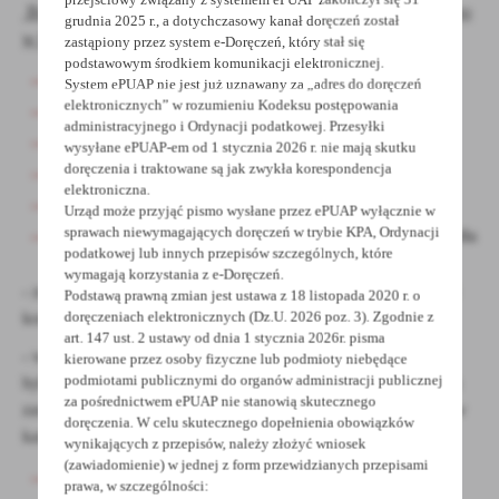
Budynek Zespołu Szkół Technicznych im. E. Kwiatkowskiego
grudnia 2025 r., a dotychczasowy kanał doręczeń został
w Grodzisku Wielkopolskim:
zastąpiony przez system e-Doręczeń, który stał się
podstawowym środkiem komunikacji elektronicznej.
ocieplenie ścian zewnętrznych „starszej” części szkoły;
System ePUAP nie jest już uznawany za „adres do doręczeń
elektronicznych” w rozumieniu Kodeksu postępowania
ocieplenie ścian fundamentowych;
administracyjnego i Ordynacji podatkowej. Przesyłki
ocieplenie stropodachu;
wysyłane ePUAP-em od 1 stycznia 2026 r. nie mają skutku
doręczenia i traktowane są jak zwykła korespondencja
wymiana drzwi;
elektroniczna.
wymiana okien i luksferów;
Urząd może przyjąć pismo wysłane przez ePUAP wyłącznie w
sprawach niewymagających doręczeń w trybie KPA, Ordynacji
modernizacja instalacji c.o. i c.w.u. wraz z wymianą źródła
podatkowej lub innych przepisów szczególnych, które
ciepła obejmująca:
wymagają korzystania z e-Doręczeń.
- zmiana sposobu wytwarzania c.w.u. na układ pompa ciepła i
Podstawą prawną zmian jest ustawa z 18 listopada 2020 r. o
kocił gazowy kondensacyjny
doręczeniach elektronicznych (Dz.U. 2026 poz. 3). Zgodnie z
art. 147 ust. 2 ustawy od dnia 1 stycznia 2026r. pisma
- wykonanie nowej technologii kotłowni opartej o układ
kierowane przez osoby fizyczne lub podmioty niebędące
podmiotami publicznymi do organów administracji publicznej
hybrydowy (montaż układu pomp ciepła typu powietrze/woda
za pośrednictwem ePUAP nie stanowią skutecznego
zasilanych elektrycznie i kotła kondensacyjnego pracującego w
doręczenia. W celu skutecznego dopełnienia obowiązków
kaskadzie)
wynikających z przepisów, należy złożyć wniosek
(zawiadomienie) w jednej z form przewidzianych przepisami
montaż instalacji fotowoltaicznej;
prawa, w szczególności: