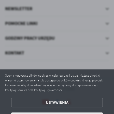
NEWSLETTER
POMOCNE LINKI
GODZINY PRACY URZĘDU
KONTAKT
Strona korzysta z plików cookies w celu realizacji usług. Możesz określić
warunki przechowywania lub dostępu do plików cookies klikając przycisk
Ustawienia. Aby dowiedzieć się więcej zachęcamy do zapoznania się z
Odwiedzin: 1275006
Polityką Cookies oraz Polityką Prywatności.
ZAPISZ WYBRANE
USTAWIENIA
ODRZUĆ WSZYSTKIE