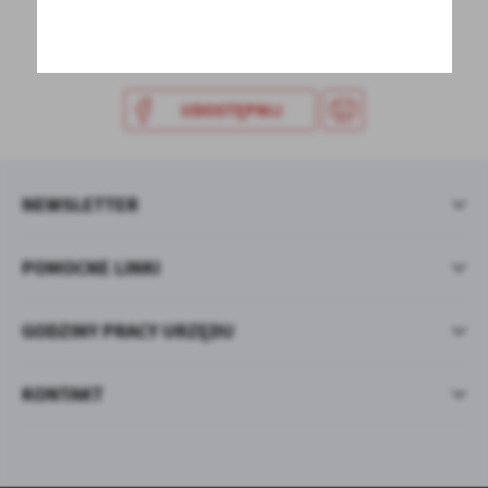
UDOSTĘPNIJ
NEWSLETTER
POMOCNE LINKI
GODZINY PRACY URZĘDU
KONTAKT