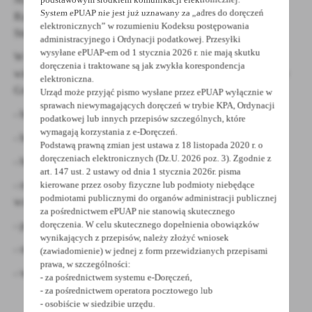
treści w postaci wiadomości, ofert, komunikatów mediów
System ePUAP nie jest już uznawany za „adres do doręczeń
Rządowego Funduszu Polski Ład: Program Inwestycji
społecznościowych.
elektronicznych” w rozumieniu Kodeksu postępowania
Strategicznych – edycja 8.
administracyjnego i Ordynacji podatkowej. Przesyłki
wysyłane ePUAP-em od 1 stycznia 2026 r. nie mają skutku
W ramach zadania przewiduje się budowę boisk
doręczenia i traktowane są jak zwykła korespondencja
wielofunkcyjnych na potrzeby Zespołu Szkół Technicznych w
elektroniczna.
Grodzisku Wlkp., zakłada się budowę:
Urząd może przyjąć pismo wysłane przez ePUAP wyłącznie w
sprawach niewymagających doręczeń w trybie KPA, Ordynacji
- boiska wielofunkcyjnego do koszykówki i siatkówki;
podatkowej lub innych przepisów szczególnych, które
wymagają korzystania z e-Doręczeń.
- boiska wielofunkcyjnego do piłki ręcznej (i tenisa);
Podstawą prawną zmian jest ustawa z 18 listopada 2020 r. o
doręczeniach elektronicznych (Dz.U. 2026 poz. 3). Zgodnie z
- bieżni okólnej 200m i bieżni prostej 100m
art. 147 ust. 2 ustawy od dnia 1 stycznia 2026r. pisma
- rozbiegów do skoku w dal oraz trójskoku i zakola do skoku
kierowane przez osoby fizyczne lub podmioty niebędące
podmiotami publicznymi do organów administracji publicznej
wzwyż;
za pośrednictwem ePUAP nie stanowią skutecznego
doręczenia. W celu skutecznego dopełnienia obowiązków
- pola rzutni pchnięcia kulą; -
wynikających z przepisów, należy złożyć wniosek
- siłowni terenowej;
(zawiadomienie) w jednej z form przewidzianych przepisami
prawa, w szczególności:
- widowni terenowej.
- za pośrednictwem systemu e-Doręczeń,
- za pośrednictwem operatora pocztowego lub
- osobiście w siedzibie urzędu.