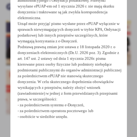
administracyjnego i Ordynacji podatkowej. Przesyłki
Galeria zdjęć
treści w postaci wiadomości, ofert, komunikatów mediów
wysyłane ePUAP-em od 1 stycznia 2026 r. nie mają skutku
społecznościowych.
doręczenia i traktowane są jak zwykła korespondencja
elektroniczna.
Urząd może przyjąć pismo wysłane przez ePUAP wyłącznie w
sprawach niewymagających doręczeń w trybie KPA, Ordynacji
podatkowej lub innych przepisów szczególnych, które
wymagają korzystania z e-Doręczeń.
Podstawą prawną zmian jest ustawa z 18 listopada 2020 r. o
doręczeniach elektronicznych (Dz.U. 2026 poz. 3). Zgodnie z
art. 147 ust. 2 ustawy od dnia 1 stycznia 2026r. pisma
kierowane przez osoby fizyczne lub podmioty niebędące
podmiotami publicznymi do organów administracji publicznej
za pośrednictwem ePUAP nie stanowią skutecznego
doręczenia. W celu skutecznego dopełnienia obowiązków
wynikających z przepisów, należy złożyć wniosek
(zawiadomienie) w jednej z form przewidzianych przepisami
prawa, w szczególności:
- za pośrednictwem systemu e-Doręczeń,
- za pośrednictwem operatora pocztowego lub
- osobiście w siedzibie urzędu.
UDOSTĘPNIJ