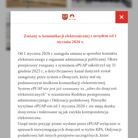
Zmiany w komunikacji elektronicznej z urzędem od 1
stycznia 2026 r.
Od 1 stycznia 2026 r. nastąpiła zmiana w sposobie kontaktu
elektronicznego z organami administracji publicznej. Okres
przejściowy związany z systemem ePUAP zakończył się 31
grudnia 2025 r., a dotychczasowy kanał doręczeń został
POWRÓT
UDOSTĘPNIJ
zastąpiony przez system e-Doręczeń, który stał się
podstawowym środkiem komunikacji elektronicznej.
POPRZEDNI
NASTĘPNY
System ePUAP nie jest już uznawany za „adres do doręczeń
elektronicznych” w rozumieniu Kodeksu postępowania
administracyjnego i Ordynacji podatkowej. Przesyłki
wysyłane ePUAP-em od 1 stycznia 2026 r. nie mają skutku
Spodobała Ci się informacja? Zostaw nam swoją opinię
doręczenia i traktowane są jak zwykła korespondencja
elektroniczna.
- to dla Ciebie staramy się być najlepsi, a Twoje zdanie
Urząd może przyjąć pismo wysłane przez ePUAP wyłącznie w
bardzo nam w tym pomoże!
sprawach niewymagających doręczeń w trybie KPA, Ordynacji
podatkowej lub innych przepisów szczególnych, które