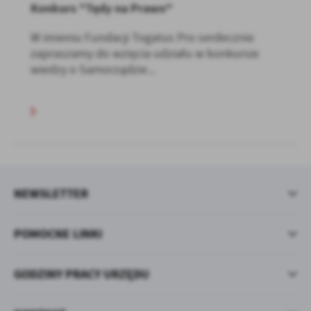
Konkurs "Tędy na Prawo"
W imieniu Fundacji Togatus Pro serdecznie
zapraszamy do wzięcia udziału w konkursie
wiedzy o Samorządzie...
NEWSLETTER
POMOCNE LINKI
GODZINY PRACY URZĘDU