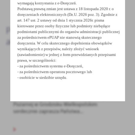
wymagają korzystania z e-Doręczeń.
DODAJ KOMENTARZ
Podstawą prawną zmian jest ustawa z 18 listopada 2020 r. o
doręczeniach elektronicznych (Dz.U. 2026 poz. 3). Zgodnie z
art. 147 ust. 2 ustawy od dnia 1 stycznia 2026r. pisma
kierowane przez osoby fizyczne lub podmioty niebędące
Pozostałe
podmiotami publicznymi do organów administracji publicznej
za pośrednictwem ePUAP nie stanowią skutecznego
aktualności
doręczenia. W celu skutecznego dopełnienia obowiązków
wynikających z przepisów, należy złożyć wniosek
(zawiadomienie) w jednej z form przewidzianych przepisami
prawa, w szczególności:
- za pośrednictwem systemu e-Doręczeń,
24 - 03 - 2025
- za pośrednictwem operatora pocztowego lub
KONKURS PLASTYCZNY "STRAŻ POŻARNA
- osobiście w siedzibie urzędu.
OCZAMI DZIECKA"
Komenda Powiatowa Państwowej Straży
Pożarnej w Grodzisku Wielkopolskim
serdecznie zaprasza Państwa...