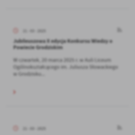
21 - 03 - 2025
Jubileuszowa X edycja Konkursu Wiedzy o
Powiecie Grodziskim
W czwartek, 20 marca 2025 r. w Auli Liceum
Ogólnokształcącego im. Juliusza Słowackiego
w Grodzisku...
21 - 03 - 2025