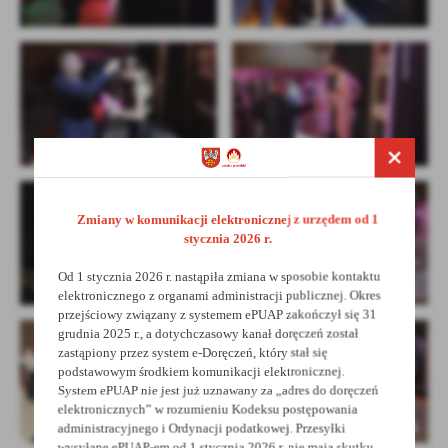
Zmiany w komunikacji elektronicznej z urzędem od 1
stycznia 2026 r.
Od 1 stycznia 2026 r. nastąpiła zmiana w sposobie kontaktu
elektronicznego z organami administracji publicznej. Okres
przejściowy związany z systemem ePUAP zakończył się 31
grudnia 2025 r., a dotychczasowy kanał doręczeń został
zastąpiony przez system e-Doręczeń, który stał się
podstawowym środkiem komunikacji elektronicznej.
System ePUAP nie jest już uznawany za „adres do doręczeń
elektronicznych” w rozumieniu Kodeksu postępowania
administracyjnego i Ordynacji podatkowej. Przesyłki
wysyłane ePUAP-em od 1 stycznia 2026 r. nie mają skutku