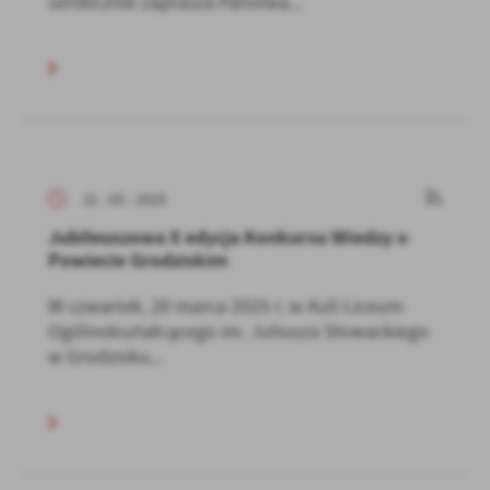
serdecznie zaprasza Państwa...
21 - 03 - 2025
Jubileuszowa X edycja Konkursu Wiedzy o
Powiecie Grodziskim
W czwartek, 20 marca 2025 r. w Auli Liceum
Ogólnokształcącego im. Juliusza Słowackiego
w Grodzisku...