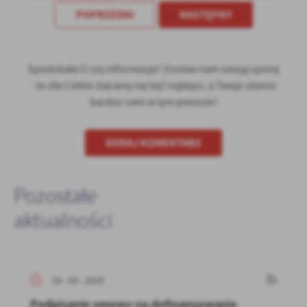
POPRZEDNI
NASTĘPNY
Spodobała Ci się informacja? Zostaw nam swoją opinię
- to dla Ciebie staramy się być najlepsi, a Twoje zdanie
bardzo nam w tym pomoże!
DODAJ KOMENTARZ
Pozostałe
aktualności
24 - 03 - 2025
Podpisanie umowy na dofinansowanie