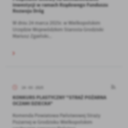
inwestycji w ramach Rządowego Funduszu
Rozwoju Dróg
W dniu 24 marca 2025r. w Wielkopolskim
Urzędzie Wojewódzkim Starosta Grodziski
Mariusz Zgaiński...
24 - 03 - 2025
KONKURS PLASTYCZNY "STRAŻ POŻARNA
OCZAMI DZIECKA"
Komenda Powiatowa Państwowej Straży
Pożarnej w Grodzisku Wielkopolskim