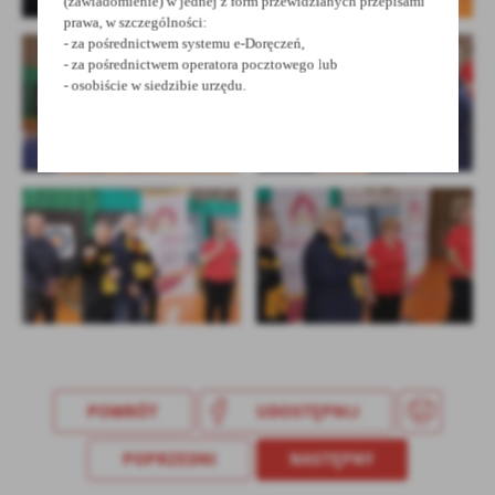
(zawiadomienie) w jednej z form przewidzianych przepisami
prawa, w szczególności:
- za pośrednictwem systemu e-Doręczeń,
- za pośrednictwem operatora pocztowego lub
- osobiście w siedzibie urzędu.
POWRÓT
UDOSTĘPNIJ
POPRZEDNI
NASTĘPNY