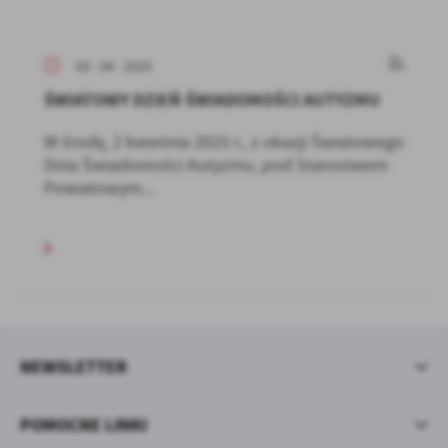
03 - 04 - 2025
ŚWIATOWY DZIEŃ ŚWIADOMOŚCI AUTYZMU
W środę, 2 kwietnia 2025 r., z okazji Światowego
Dnia Świadomości Autyzmu, pod Starostwem
Powiatowym...
NEWSLETTER
POMOCNE LINKI