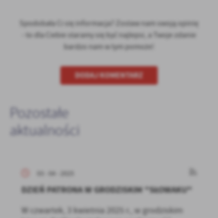
Spodobała Ci się informacja? Zostaw nam swoją opinię
- to dla Ciebie staramy się być najlepsi, a Twoje zdanie
bardzo nam w tym pomoże!
DODAJ KOMENTARZ
Pozostałe
aktualności
03 - 04 - 2025
DZIEŃ PATRONA W GRODZISKIM "SŁOWAKU"
W czwartek, 3 kwietnia 2025 r., w grodziskim