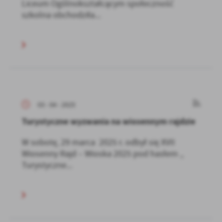
Liceum Ogólnokształcącym społeczność
szkolna obchodziła...
03 - 04 - 2025
Turystyczne wyzwania na wiosennym rajdzie
W sobotę, 29 marca 2025 r. odbył się XVII
Wiosenny Rajd – Wioska 2025 pod hasłem „
Turystyczne...