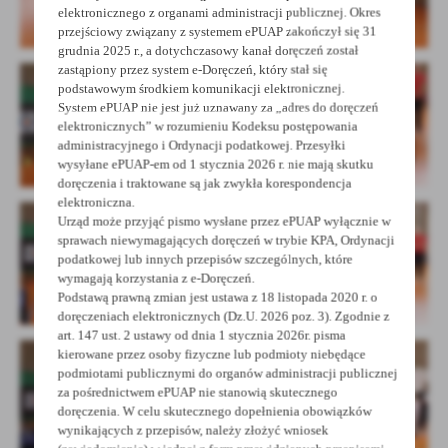
elektronicznego z organami administracji publicznej. Okres
przejściowy związany z systemem ePUAP zakończył się 31
grudnia 2025 r., a dotychczasowy kanał doręczeń został
zastąpiony przez system e-Doręczeń, który stał się
podstawowym środkiem komunikacji elektronicznej.
System ePUAP nie jest już uznawany za „adres do doręczeń
elektronicznych” w rozumieniu Kodeksu postępowania
administracyjnego i Ordynacji podatkowej. Przesyłki
wysyłane ePUAP-em od 1 stycznia 2026 r. nie mają skutku
doręczenia i traktowane są jak zwykła korespondencja
elektroniczna.
Urząd może przyjąć pismo wysłane przez ePUAP wyłącznie w
sprawach niewymagających doręczeń w trybie KPA, Ordynacji
podatkowej lub innych przepisów szczególnych, które
wymagają korzystania z e-Doręczeń.
Podstawą prawną zmian jest ustawa z 18 listopada 2020 r. o
doręczeniach elektronicznych (Dz.U. 2026 poz. 3). Zgodnie z
art. 147 ust. 2 ustawy od dnia 1 stycznia 2026r. pisma
kierowane przez osoby fizyczne lub podmioty niebędące
podmiotami publicznymi do organów administracji publicznej
za pośrednictwem ePUAP nie stanowią skutecznego
doręczenia. W celu skutecznego dopełnienia obowiązków
wynikających z przepisów, należy złożyć wniosek