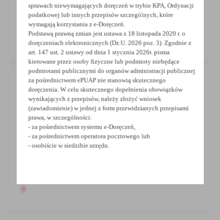
Ostrzeżenie meteorologiczne - Marznące
sprawach niewymagających doręczeń w trybie KPA, Ordynacji
opady/1
podatkowej lub innych przepisów szczególnych, które
wymagają korzystania z e-Doręczeń.
Podstawą prawną zmian jest ustawa z 18 listopada 2020 r. o
doręczeniach elektronicznych (Dz.U. 2026 poz. 3). Zgodnie z
art. 147 ust. 2 ustawy od dnia 1 stycznia 2026r. pisma
kierowane przez osoby fizyczne lub podmioty niebędące
podmiotami publicznymi do organów administracji publicznej
za pośrednictwem ePUAP nie stanowią skutecznego
doręczenia. W celu skutecznego dopełnienia obowiązków
19 - 02 - 2026
wynikających z przepisów, należy złożyć wniosek
(zawiadomienie) w jednej z form przewidzianych przepisami
INFORMACJA
prawa, w szczególności:
- za pośrednictwem systemu e-Doręczeń,
Powiatowy Ośrodek Dokumentacji Geodezyjnej
- za pośrednictwem operatora pocztowego lub
- osobiście w siedzibie urzędu.
i Kartograficznej uprzejmie informuje, że w
związku z pracami...