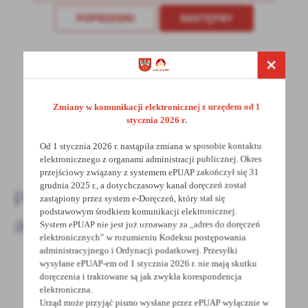
treści w postaci wiadomości, ofert, komunikatów mediów
POPRZEDNI
NASTĘPNY
społecznościowych.
Spodobała Ci się informacja? Zostaw nam swoją opinię
- to dla Ciebie staramy się być najlepsi, a Twoje zdanie
bardzo nam w tym pomoże!
Zmiany w komunikacji elektronicznej z urzędem od 1
stycznia 2026 r.
DODAJ KOMENTARZ
Od 1 stycznia 2026 r. nastąpiła zmiana w sposobie kontaktu
elektronicznego z organami administracji publicznej. Okres
przejściowy związany z systemem ePUAP zakończył się 31
grudnia 2025 r., a dotychczasowy kanał doręczeń został
Pozostałe
zastąpiony przez system e-Doręczeń, który stał się
podstawowym środkiem komunikacji elektronicznej.
aktualności
System ePUAP nie jest już uznawany za „adres do doręczeń
elektronicznych” w rozumieniu Kodeksu postępowania
administracyjnego i Ordynacji podatkowej. Przesyłki
wysyłane ePUAP-em od 1 stycznia 2026 r. nie mają skutku
doręczenia i traktowane są jak zwykła korespondencja
20 - 02 - 2026
elektroniczna.
Urząd może przyjąć pismo wysłane przez ePUAP wyłącznie w