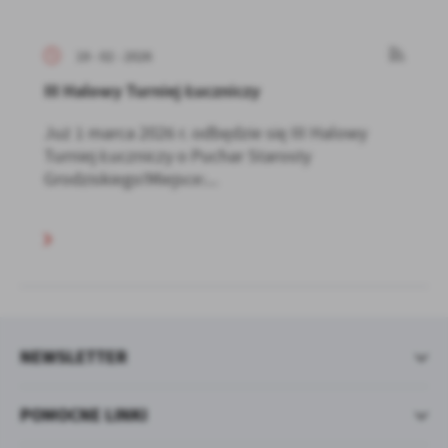
19 - 02 - 2026
III Halowy Turniej Łuczniczy
Już 1 marca 2026 r. odbędzie się III Halowy
Turniej Łuczniczy o Puchar Starosty
Grodziskiego!Miejsce:...
NEWSLETTER
POMOCNE LINKI