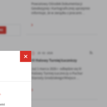
Powiatowy Ośrodek Dokumentacji
Geodezyjnej i Kartograficznej uprzejmie
informuje, że w związku z pracami...
RZ
19 - 02 - 2026
III Halowy Turniej Łuczniczy
Już 1 marca 2026 r. odbędzie się III
Halowy Turniej Łuczniczy o Puchar
STĘPNY
Starosty Grodziskiego!Miejsce:...
.
a
nami
kom