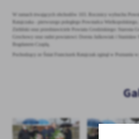
W ramach trwających obchodów 103. Rocznicy wybuchu Powstani
Ratajczaka - pierwszego poległego Powstańca Wielkopolskiego
Zieliński oraz przedstawiciele Powiatu Grodziskiego: Starosta 
Grochowy oraz radni powiatowi: Dorota Jaśkowiak i Stanisław 
Bogdanem Czaplą.
Pochodzący ze Śniat Franciszek Ratajczak zginął w Poznaniu 
Ga
U