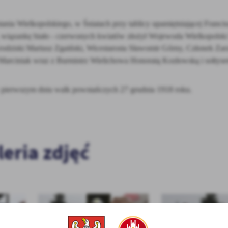
AFRYKAŃSKI POMÓR ŚWIŃ (ASF)
a Wielkopolskiego, w Śniatach przy tablicy upamiętniającej Francis
, wiązankę biało - czerwonych kwiatów złożył Wojewoda Wielkopolski
Grodziski Mariusz Zgaiński, Wicestarosta Sławomir Górny, Członek Zar
Marciniak wraz z Burmistrz Wielichowa Honoratą Kozłowską i sołtyse
w pierwszym dniu walk powstańczych 27 grudnia 1918 roku.
leria zdjęć
stawienia