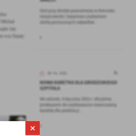
Dziś przy drodze powiatowej w kierunku
zka
miejscowości Separowo znaleziono
 Michał
stertę porzuconych odpadów...
ządu Jan
m wsi Śniaty
05 - 01 - 2022
NOWA KARETKA DLA GRODZISKIEGO
SZPITALA
We wtorek, 4 stycznia 2022 r. oficjalnie
przekazano do użytkowania nowoczesną
karetkę dla podstacji...