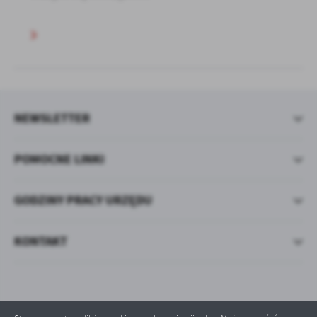
NEWSLETTER
POMOCNE LINKI
GODZINY PRACY URZĘDU
KONTAKT