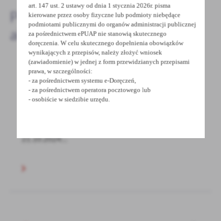
art. 147 ust. 2 ustawy od dnia 1 stycznia 2026r. pisma
Pozostałe
kierowane przez osoby fizyczne lub podmioty niebędące
podmiotami publicznymi do organów administracji publicznej
aktualności
za pośrednictwem ePUAP nie stanowią skutecznego
doręczenia. W celu skutecznego dopełnienia obowiązków
wynikających z przepisów, należy złożyć wniosek
(zawiadomienie) w jednej z form przewidzianych przepisami
prawa, w szczególności:
14 - 10 - 2024
- za pośrednictwem systemu e-Doręczeń,
- za pośrednictwem operatora pocztowego lub
Uwaga! Utrunienia w ruchu
- osobiście w siedzibie urzędu.
ZAWIADOMIENIE Uprzejmie informujemy, że w
dniach 17.10.2024 r. – 18.10.2024 r. oraz od
21.10.2024...