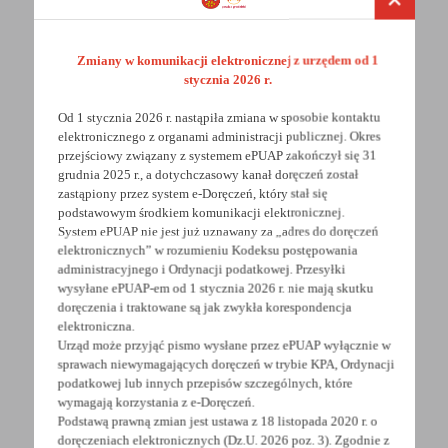
Zmiany w komunikacji elektronicznej z urzędem od 1
stycznia 2026 r.
Od 1 stycznia 2026 r. nastąpiła zmiana w sposobie kontaktu
elektronicznego z organami administracji publicznej. Okres
przejściowy związany z systemem ePUAP zakończył się 31
POWRÓT
UDOSTĘPNIJ
grudnia 2025 r., a dotychczasowy kanał doręczeń został
zastąpiony przez system e-Doręczeń, który stał się
podstawowym środkiem komunikacji elektronicznej.
POPRZEDNI
NASTĘPNY
System ePUAP nie jest już uznawany za „adres do doręczeń
elektronicznych” w rozumieniu Kodeksu postępowania
administracyjnego i Ordynacji podatkowej. Przesyłki
wysyłane ePUAP-em od 1 stycznia 2026 r. nie mają skutku
Spodobała Ci się informacja? Zostaw nam swoją opinię
doręczenia i traktowane są jak zwykła korespondencja
- to dla Ciebie staramy się być najlepsi, a Twoje zdanie
elektroniczna.
bardzo nam w tym pomoże!
Urząd może przyjąć pismo wysłane przez ePUAP wyłącznie w
sprawach niewymagających doręczeń w trybie KPA, Ordynacji
podatkowej lub innych przepisów szczególnych, które
DODAJ KOMENTARZ
wymagają korzystania z e-Doręczeń.
Podstawą prawną zmian jest ustawa z 18 listopada 2020 r. o
doręczeniach elektronicznych (Dz.U. 2026 poz. 3). Zgodnie z