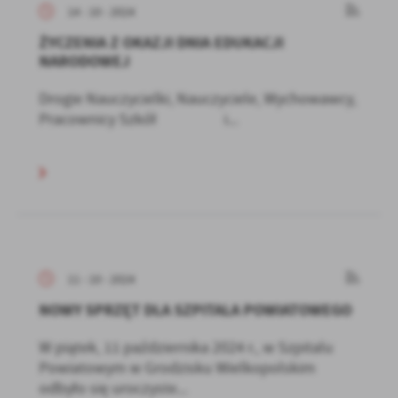
14 - 10 - 2024
ŻYCZENIA Z OKAZJI DNIA EDUKACJI
NARODOWEJ
Drogie Nauczycielki, Nauczyciele, Wychowawcy,
Pracownicy Szkół i...
11 - 10 - 2024
NOWY SPRZĘT DLA SZPITALA POWIATOWEGO
W piątek, 11 października 2024 r., w Szpitalu
Powiatowym w Grodzisku Wielkopolskim
odbyło się uroczyste...