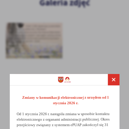
Galeria zdjęć
Firmy te działają w charakterze pośredników prezentujących nasze
treści w postaci wiadomości, ofert, komunikatów mediów
społecznościowych.
POWRÓT
UDOSTĘPNIJ
POPRZEDNI
NASTĘPNY
Zmiany w komunikacji elektronicznej z urzędem od 1
stycznia 2026 r.
Od 1 stycznia 2026 r. nastąpiła zmiana w sposobie kontaktu
Spodobała Ci się informacja? Zostaw nam swoją opinię
elektronicznego z organami administracji publicznej. Okres
- to dla Ciebie staramy się być najlepsi, a Twoje zdanie
przejściowy związany z systemem ePUAP zakończył się 31