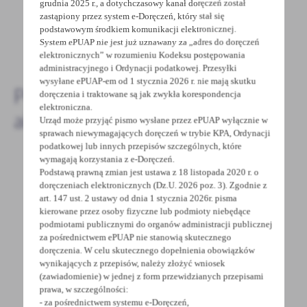
bardzo nam w tym pomoże!
grudnia 2025 r., a dotychczasowy kanał doręczeń został
zastąpiony przez system e-Doręczeń, który stał się
podstawowym środkiem komunikacji elektronicznej.
System ePUAP nie jest już uznawany za „adres do doręczeń
DODAJ KOMENTARZ
elektronicznych” w rozumieniu Kodeksu postępowania
administracyjnego i Ordynacji podatkowej. Przesyłki
wysyłane ePUAP-em od 1 stycznia 2026 r. nie mają skutku
Pozostałe
doręczenia i traktowane są jak zwykła korespondencja
elektroniczna.
aktualności
Urząd może przyjąć pismo wysłane przez ePUAP wyłącznie w
sprawach niewymagających doręczeń w trybie KPA, Ordynacji
podatkowej lub innych przepisów szczególnych, które
wymagają korzystania z e-Doręczeń.
Podstawą prawną zmian jest ustawa z 18 listopada 2020 r. o
28 - 08 - 2022
doręczeniach elektronicznych (Dz.U. 2026 poz. 3). Zgodnie z
art. 147 ust. 2 ustawy od dnia 1 stycznia 2026r. pisma
"BITWA REGIONÓW" W KAMIEŃCU
kierowane przez osoby fizyczne lub podmioty niebędące
podmiotami publicznymi do organów administracji publicznej
W niedzielę, 28 sierpnia 2022 r. w trakcie III
za pośrednictwem ePUAP nie stanowią skutecznego
Kamienieckich Dni Kultury odbył się Piknik
doręczenia. W celu skutecznego dopełnienia obowiązków
z PRODUKTEM...
wynikających z przepisów, należy złożyć wniosek
(zawiadomienie) w jednej z form przewidzianych przepisami
prawa, w szczególności:
- za pośrednictwem systemu e-Doręczeń,