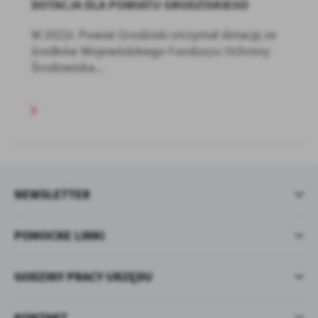
DOTACJA DLA POWIATU GRODZISKIEGO
W 2022r. Powiat Grodziski otrzymał dotację ze
środków Wojewódzkiego Funduszu Ochrony
Środowiska...
NEWSLETTER
POMOCNE LINKI
GODZINY PRACY URZĘDU
KONTAKT