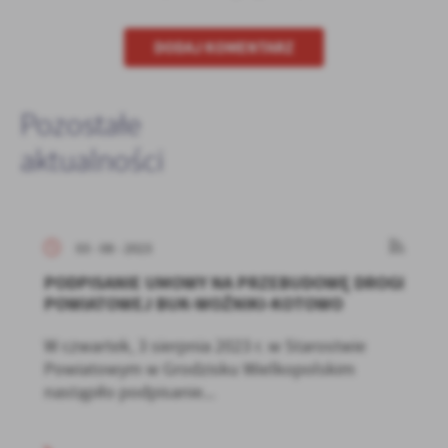
DODAJ KOMENTARZ
Pozostałe
aktualności
03 - 08 - 2023
PODPISANIE UMOWY NA PRZEBUDOWĘ DROGI
POWIATOWEJ BUK-WOŹNIKI-KOTOWO
W czwartek, 3 sierpnia 2023 r. w Starostwie
Powiatowym w Grodzisku Wielkopolskim
nastąpiło podpisanie...