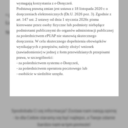
wymagają korzystania z e-Doręczeń.
Podstawą prawną zmian jest ustawa z 18 listopada 2020 r. o
doręczeniach elektronicznych (Dz.U. 2026 poz. 3). Zgodnie z
* Osoba wyznaczona do kontaktu Katarzyna Rabiega-
art. 147 ust. 2 ustawy od dnia 1 stycznia 2026r. pisma
Łakoma
kierowane przez osoby fizyczne lub podmioty niebędące
podmiotami publicznymi do organów administracji publicznej
Nr telefonu: 61 44 52 531
za pośrednictwem ePUAP nie stanowią skutecznego
doręczenia. W celu skutecznego dopełnienia obowiązków
wynikających z przepisów, należy złożyć wniosek
(zawiadomienie) w jednej z form przewidzianych przepisami
prawa, w szczególności:
- za pośrednictwem systemu e-Doręczeń,
- za pośrednictwem operatora pocztowego lub
- osobiście w siedzibie urzędu.
POWRÓT
UDOSTĘPNIJ
POPRZEDNI
NASTĘPNY
Spodobała Ci się informacja? Zostaw nam swoją opinię
- to dla Ciebie staramy się być najlepsi, a Twoje zdanie
bardzo nam w tym pomoże!