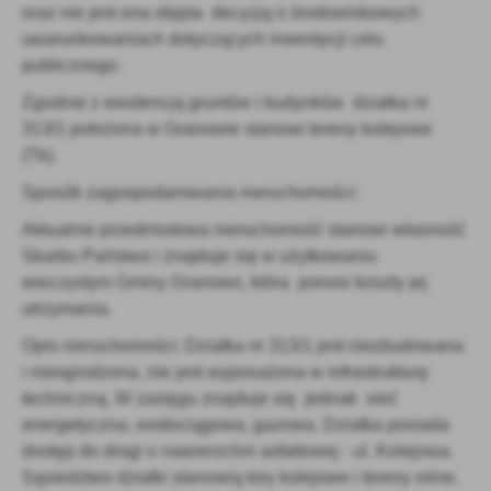
oraz nie jest ona objęta decyzją o środowiskowych
uwarunkowaniach dotyczących inwestycji celu
publicznego.
Zgodnie z ewidencją gruntów i budynków działka nr
313/1 położona w Granowie stanowi tereny kolejowe
(Tk).
Sposób zagospodarowania nieruchomości:
Aktualnie przedmiotowa nieruchomość stanowi własność
Skarbu Państwa i znajduje się w użytkowaniu
wieczystym Gminy Granowo, która ponosi koszty jej
utrzymania.
Opis nieruchomości: Działka nr 313/1 jest niezbudowana
i nieogrodzona, nie jest wyposażona w infrastrukturę
techniczną. W zasięgu znajduje się jednak sieć
energetyczna, wodociągowa, gazowa. Działka posiada
dostęp do drogi o nawierzchni asfaltowej - ul. Kolejowa.
Sąsiedztwo działki stanowią tory kolejowe i tereny rolne.