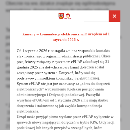
Obecnie na ww. działce znajduje się ogólnodostępna
wewnętrzna droga dojazdowa do gruntów rolnych.
Termin do złożenia wniosku wynosi: 6 tygodni od dnia
Zmiany w komunikacji elektronicznej z urzędem od 1
podania do publicznej wiadomości osobie, która spełnia
stycznia 2026 r.
jeden z następujących warunków: przysługuje jej
Od 1 stycznia 2026 r. nastąpiła zmiana w sposobie kontaktu
roszczenie o nabycie nieruchomości z mocy ustawy
elektronicznego z organami administracji publicznej. Okres
o gospodarce nieruchomościami lub odrębnych
przejściowy związany z systemem ePUAP zakończył się 31
przepisów; jest poprzednim właścicielem zbywanej
grudnia 2025 r., a dotychczasowy kanał doręczeń został
nieruchomości pozbawionym prawa własności tej
zastąpiony przez system e-Doręczeń, który stał się
podstawowym środkiem komunikacji elektronicznej.
nieruchomości przed dniem 5 grudnia 1990 r. albo jego
System ePUAP nie jest już uznawany za „adres do doręczeń
spadkobiercą.
elektronicznych” w rozumieniu Kodeksu postępowania
administracyjnego i Ordynacji podatkowej. Przesyłki
wysyłane ePUAP-em od 1 stycznia 2026 r. nie mają skutku
* Zgodnie z art. 35 ust. 1 ustawy z dnia 21 sierpnia
doręczenia i traktowane są jak zwykła korespondencja
elektroniczna.
1997 r. o gospodarce nieruchomościami (Dz.U. z
Urząd może przyjąć pismo wysłane przez ePUAP wyłącznie w
2023 r., poz. 344 ze zm.), wykaz wywiesza się na okres
sprawach niewymagających doręczeń w trybie KPA, Ordynacji
21 dni.
podatkowej lub innych przepisów szczególnych, które