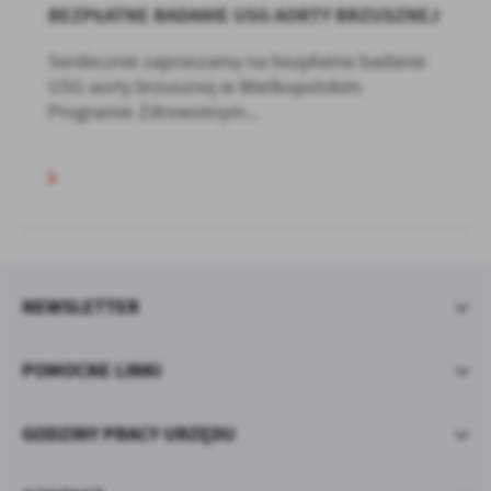
BEZPŁATNE BADANIE USG AORTY BRZUSZNEJ
Serdecznie zapraszamy na bezpłatne badanie
USG aorty brzusznej w Wielkopolskim
Programie Zdrowotnym...
NEWSLETTER
POMOCNE LINKI
GODZINY PRACY URZĘDU