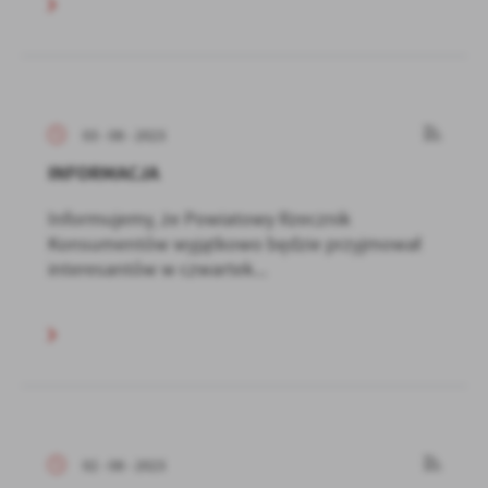
03 - 08 - 2023
INFORMACJA
Informujemy, że Powiatowy Rzecznik
Konsumentów wyjątkowo będzie przyjmował
interesantów w czwartek...
02 - 08 - 2023