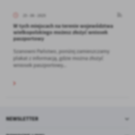
25 - 06 - 2025
W tych miejscach na terenie województwa
wielkopolskiego możesz złożyć wniosek
paszportowy
Szanowni Państwo, poniżej zamieszczamy
plakat z informacją, gdzie można złożyć
wniosek paszportowy...
NEWSLETTER