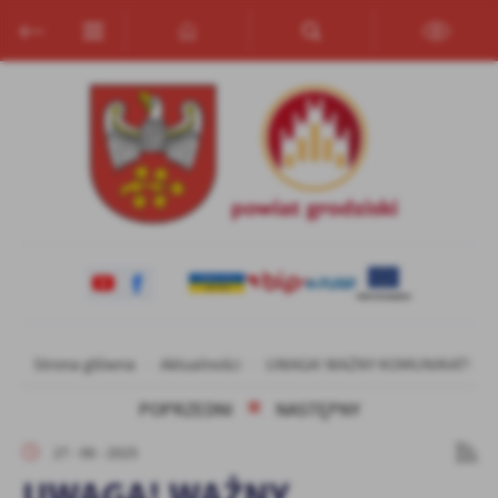
Przejdź do menu.
Przejdź do wyszukiwarki.
Przejdź do treści.
Przejdź do ustawień wielkości czcionki.
Włącz wersję kontrastową strony.
Ustawienia
Szanujemy Twoją prywatność. Możesz zmienić ustawienia cookies
lub zaakceptować je wszystkie. W dowolnym momencie możesz
dokonać zmiany swoich ustawień.
Niezbędne
Niezbędne pliki cookies służą do prawidłowego funkcjonowania
strony internetowej i umożliwiają Ci komfortowe korzystanie z
oferowanych przez nas usług.
Pliki cookies odpowiadają na podejmowane przez Ciebie działania w
Więcej
Strona główna
Aktualności
UWAGA! WAŻNY KOMUNIKAT!
celu m.in. dostosowania Twoich ustawień preferencji prywatności,
logowania czy wypełniania formularzy. Dzięki plikom cookies
POPRZEDNI
NASTĘPNY
strona, z której korzystasz, może działać bez zakłóceń.
Funkcjonalne i personalizacyjne
27 - 06 - 2025
Tego typu pliki cookies umożliwiają stronie internetowej
UWAGA! WAŻNY
zapamiętanie wprowadzonych przez Ciebie ustawień oraz