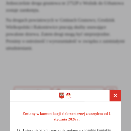
Firmy te działają w charakterze pośredników prezentujących nasze
Jednocześnie droga gruntowa nr 2752P z Woźnik do Urbanowa
treści w postaci wiadomości, ofert, komunikatów mediów
zostaje zamknięta.
społecznościowych.
Na drogach powiatowych w Gminach Granowo, Grodzisk
Wielkopolski i Rakoniewice pracują służby usuwające
powalone drzewa. Zatem drogi mogą być nieprzejezdne.
Prosimy o ostrożność i wyrozumiałość w związku z zaistniałymi
utrudnieniami.
POWRÓT
UDOSTĘPNIJ
POPRZEDNI
NASTĘPNY
Zmiany w komunikacji elektronicznej z urzędem od 1
stycznia 2026 r.
Spodobała Ci się informacja? Zostaw nam swoją opinię
Od 1 stycznia 2026 r. nastąpiła zmiana w sposobie kontaktu