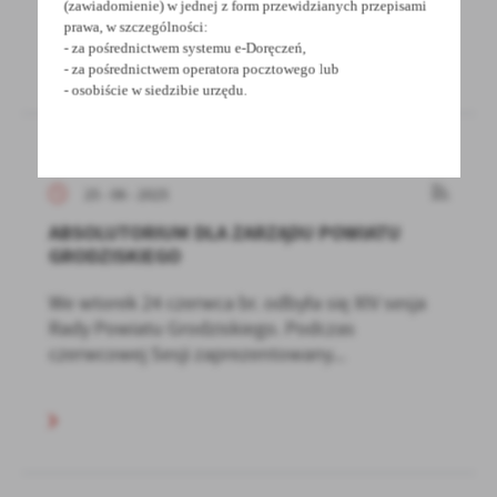
(zawiadomienie) w jednej z form przewidzianych przepisami
prawa, w szczególności:
- za pośrednictwem systemu e-Doręczeń,
- za pośrednictwem operatora pocztowego lub
- osobiście w siedzibie urzędu.
25 - 06 - 2025
ABSOLUTORIUM DLA ZARZĄDU POWIATU
GRODZISKIEGO
We wtorek 24 czerwca br. odbyła się XIV sesja
Rady Powiatu Grodziskiego. Podczas
czerwcowej Sesji zaprezentowany...