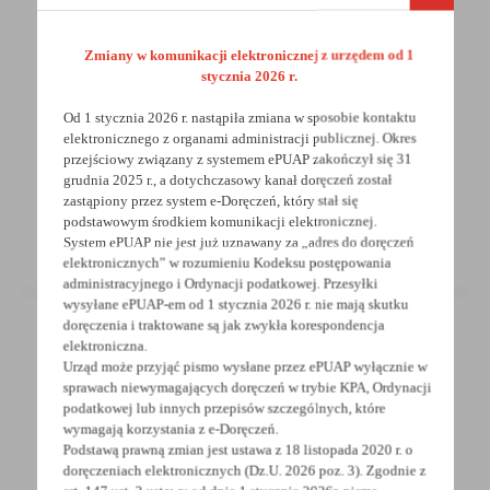
02 - 02 - 2022
KOLEJNE STYPENDIA DLA NASZYCH
Zmiany w komunikacji elektronicznej z urzędem od 1
ABSOLWENTÓW
stycznia 2026 r.
Od 1 stycznia 2026 r. nastąpiła zmiana w sposobie kontaktu
W środę 2 lutego, gościem Starosty
elektronicznego z organami administracji publicznej. Okres
Grodziskiego Mariusza Zgaińskiego była
przejściowy związany z systemem ePUAP zakończył się 31
Magdalena Górska - Założyciel...
grudnia 2025 r., a dotychczasowy kanał doręczeń został
zastąpiony przez system e-Doręczeń, który stał się
podstawowym środkiem komunikacji elektronicznej.
System ePUAP nie jest już uznawany za „adres do doręczeń
elektronicznych” w rozumieniu Kodeksu postępowania
administracyjnego i Ordynacji podatkowej. Przesyłki
wysyłane ePUAP-em od 1 stycznia 2026 r. nie mają skutku
doręczenia i traktowane są jak zwykła korespondencja
elektroniczna.
Urząd może przyjąć pismo wysłane przez ePUAP wyłącznie w
02 - 02 - 2022
sprawach niewymagających doręczeń w trybie KPA, Ordynacji
7 LUTEGO WYDZIAŁ GEODEZJI NIECZYNNY
podatkowej lub innych przepisów szczególnych, które
wymagają korzystania z e-Doręczeń.
Podstawą prawną zmian jest ustawa z 18 listopada 2020 r. o
Uprzejmie informujemy, iż 7 lutego 2022r.
doręczeniach elektronicznych (Dz.U. 2026 poz. 3). Zgodnie z
Wydział Geodezji, Kartografii i Katastru