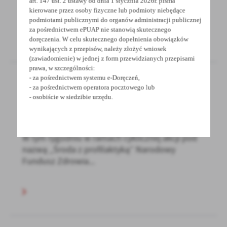
art. 147 ust. 2 ustawy od dnia 1 stycznia 2026r. pisma
Nieruchomości...
kierowane przez osoby fizyczne lub podmioty niebędące
podmiotami publicznymi do organów administracji publicznej
za pośrednictwem ePUAP nie stanowią skutecznego
doręczenia. W celu skutecznego dopełnienia obowiązków
wynikających z przepisów, należy złożyć wniosek
(zawiadomienie) w jednej z form przewidzianych przepisami
prawa, w szczególności:
- za pośrednictwem systemu e-Doręczeń,
- za pośrednictwem operatora pocztowego lub
- osobiście w siedzibie urzędu.
01 - 02 - 2022
ŚRODA Z PROFILAKTYKĄ
W tym tygodniu w ramach cyklicznej akcji pod
nazwą „Środa z profilaktyką” Narodowy
Fundusz Zdrowia...