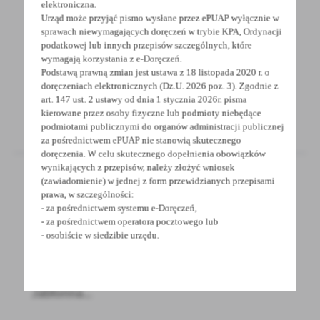
elektroniczna.
OSTATNIE POŻEGNANIE
Urząd może przyjąć pismo wysłane przez ePUAP wyłącznie w
sprawach niewymagających doręczeń w trybie KPA, Ordynacji
Z głębokim smutkiem i żalem przyjęliśmy
podatkowej lub innych przepisów szczególnych, które
wiadomość o śmierci śp. Danuty Gabryelskiej
wymagają korzystania z e-Doręczeń.
Podstawą prawną zmian jest ustawa z 18 listopada 2020 r. o
Wieloletniej...
doręczeniach elektronicznych (Dz.U. 2026 poz. 3). Zgodnie z
art. 147 ust. 2 ustawy od dnia 1 stycznia 2026r. pisma
kierowane przez osoby fizyczne lub podmioty niebędące
podmiotami publicznymi do organów administracji publicznej
za pośrednictwem ePUAP nie stanowią skutecznego
doręczenia. W celu skutecznego dopełnienia obowiązków
wynikających z przepisów, należy złożyć wniosek
(zawiadomienie) w jednej z form przewidzianych przepisami
prawa, w szczególności:
26 - 06 - 2026
- za pośrednictwem systemu e-Doręczeń,
- za pośrednictwem operatora pocztowego lub
ZAPROSZENIE NA SPOTKANIA INFORMACYJNE
- osobiście w siedzibie urzędu.
Starosta Grodziski zaprasza właścicieli
nieruchomości położonych w granicach obrębu
Jabłonna...