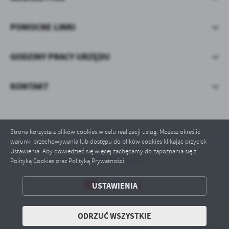
POMOCNE LINKI
GODZINY PRACY URZĘDU
KONTAKT
Strona korzysta z plików cookies w celu realizacji usług. Możesz określić
warunki przechowywania lub dostępu do plików cookies klikając przycisk
Ustawienia. Aby dowiedzieć się więcej zachęcamy do zapoznania się z
Odwiedzin: 1275007
Polityką Cookies oraz Polityką Prywatności.
ZAPISZ WYBRANE
USTAWIENIA
ODRZUĆ WSZYSTKIE
ODRZUĆ WSZYSTKIE
Copyright by pgw.pl