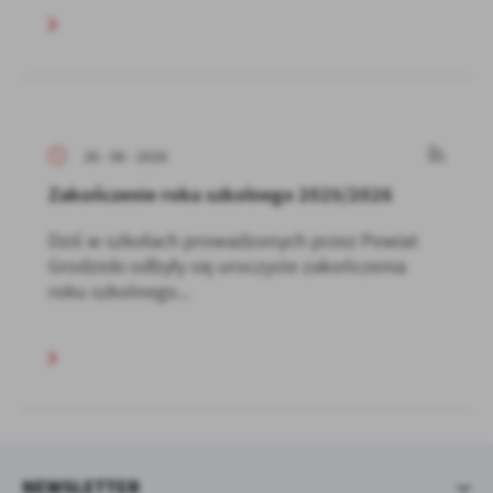
26 - 06 - 2026
Zakończenie roku szkolnego 2025/2026
Dziś w szkołach prowadzonych przez Powiat
Grodziski odbyły się uroczyste zakończenia
roku szkolnego...
NEWSLETTER