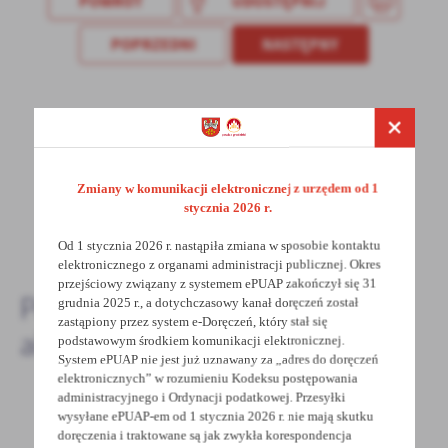
POWRÓT
UDOSTĘPNIJ
treści w postaci wiadomości, ofert, komunikatów mediów
społecznościowych.
POPRZEDNI
NASTĘPNY
Spodobała Ci się informacja? Zostaw nam swoją opinię
- to dla Ciebie staramy się być najlepsi, a Twoje zdanie
bardzo nam w tym pomoże!
Zmiany w komunikacji elektronicznej z urzędem od 1
stycznia 2026 r.
DODAJ KOMENTARZ
Od 1 stycznia 2026 r. nastąpiła zmiana w sposobie kontaktu
elektronicznego z organami administracji publicznej. Okres
przejściowy związany z systemem ePUAP zakończył się 31
Pozostałe
grudnia 2025 r., a dotychczasowy kanał doręczeń został
zastąpiony przez system e-Doręczeń, który stał się
aktualności
podstawowym środkiem komunikacji elektronicznej.
System ePUAP nie jest już uznawany za „adres do doręczeń
elektronicznych” w rozumieniu Kodeksu postępowania
administracyjnego i Ordynacji podatkowej. Przesyłki
wysyłane ePUAP-em od 1 stycznia 2026 r. nie mają skutku
28 - 06 - 2026
doręczenia i traktowane są jak zwykła korespondencja