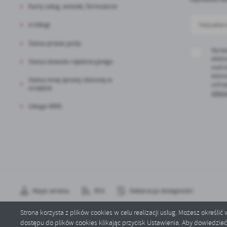
Karty usług, wnioski, formularze
sp
e-Usługi
Status prawa jazdy
Wyraż
elektr
Status dowodu rejestracyjnego
mail 
Admin
Status innej sprawy złożonej w
cofni
urzędzie
plików
Usługa WMS
Mapa serwisu
RSS
Deklaracja dostępności
Strona korzysta z plików cookies w celu realizacji usług. Możesz określi
dostępu do plików cookies klikając przycisk Ustawienia. Aby dowiedzie