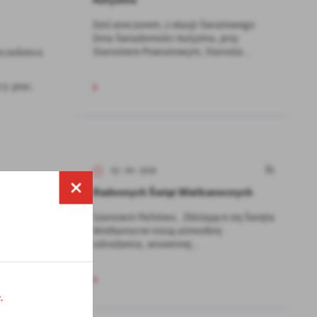
Dziś wieczorem, z okazji Światowego
Dnia Świadomości Autyzmu, przy
Starostwie Powiatowym, Starosta...
eczeństwa
cy prac.
02 - 04 - 2026
Radosnych Świąt Wielkanocnych
Szanowni Państwo, Zbliżające się Święta
Wielkanocne niosą atmosferę
odrodzenia, wiosennej...
STĘPNY
.
a