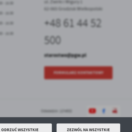
ul. Żwirki i Wigury 1
30 - 15:30
62-065 Grodzisk Wielkopolski
30 - 15:30
+48 61 44 52
30 - 15:30
30 - 15:30
500
starostwo@pgw.pl
FORMULARZ KONTAKTOWY
Odwiedzin: 1274932
ODRZUĆ WSZYSTKIE
ZEZWÓL NA WSZYSTKIE