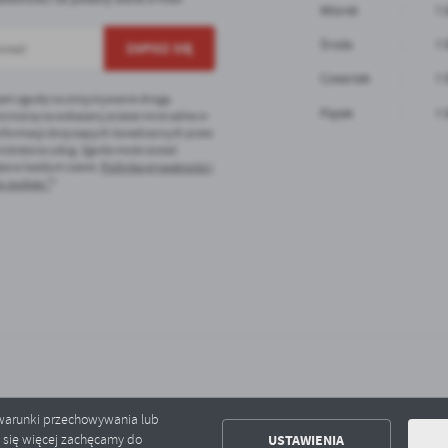
Wtorek
7:
ołecznościowych.
Środa
7:
Czwartek
7:
am zgodę na otrzymywanie drogą
Piątek
7:
oniczną na wskazany przeze mnie adres e-
informacji dotyczących świadczonych przez
istratora usług. Zgoda może zostać
ęta w każdym czasie.
Polityka prywatności i
 cookies *
*
ć warunki przechowywania lub
USTAWIENIA
ć się więcej zachęcamy do