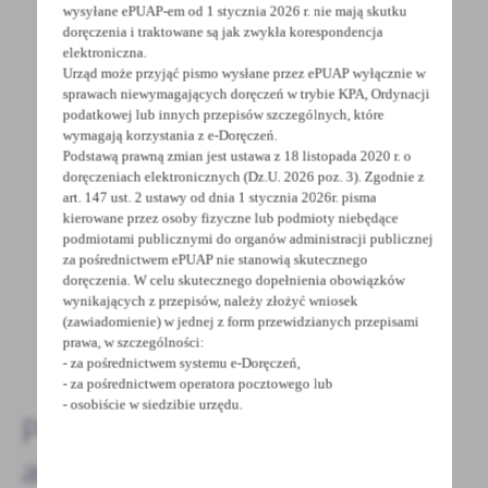
wysyłane ePUAP-em od 1 stycznia 2026 r. nie mają skutku
doręczenia i traktowane są jak zwykła korespondencja
elektroniczna.
Urząd może przyjąć pismo wysłane przez ePUAP wyłącznie w
sprawach niewymagających doręczeń w trybie KPA, Ordynacji
POWRÓT
UDOSTĘPNIJ
podatkowej lub innych przepisów szczególnych, które
wymagają korzystania z e-Doręczeń.
POPRZEDNI
NASTĘPNY
Podstawą prawną zmian jest ustawa z 18 listopada 2020 r. o
doręczeniach elektronicznych (Dz.U. 2026 poz. 3). Zgodnie z
art. 147 ust. 2 ustawy od dnia 1 stycznia 2026r. pisma
kierowane przez osoby fizyczne lub podmioty niebędące
Spodobała Ci się informacja? Zostaw nam swoją opinię
podmiotami publicznymi do organów administracji publicznej
- to dla Ciebie staramy się być najlepsi, a Twoje zdanie
za pośrednictwem ePUAP nie stanowią skutecznego
doręczenia. W celu skutecznego dopełnienia obowiązków
bardzo nam w tym pomoże!
wynikających z przepisów, należy złożyć wniosek
(zawiadomienie) w jednej z form przewidzianych przepisami
prawa, w szczególności:
DODAJ KOMENTARZ
- za pośrednictwem systemu e-Doręczeń,
- za pośrednictwem operatora pocztowego lub
- osobiście w siedzibie urzędu.
Pozostałe
aktualności