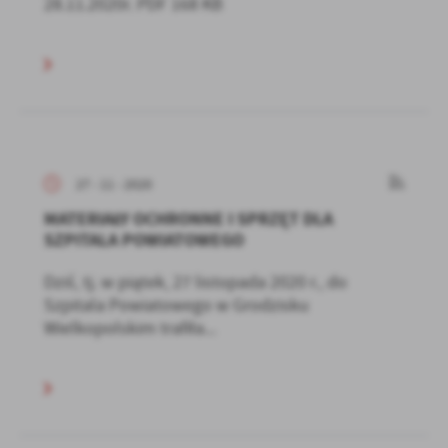
28.11.2020r. PDF 168 KB
27 - 11 - 2020
MATERIAŁY OCHRONNE I SPRZĘT DLA
SZPITALA POWIATOWEGO
Dziś, tj. w piątek, 27 listopada 2020 r., do
Szpitala Powiatowego w Grodzisku
Wielkopolskim trafiła...