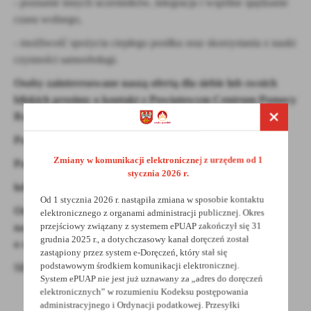
- poznanie innych uczestników, integracja i wspólne spędzanie
czasu wolnego,
- możliwość spożycia ciepłego posiłku oraz skorzystania z nauki
czynności samoobsługi.
Osoby zainteresowane naszą ofertą dla siebie lub swoich
bliskich prosimy o kontakt z Powiatowym Centrum Pomocy
Rodzinie w Grodzisku Wlkp.:
Pan Piotr Bartkowiak nr telef. 61 44 52 510
Zmiany w komunikacji elektronicznej z urzędem od 1
Pani Magdalena Szwebów nr telef. 61 44 52 510
stycznia 2026 r.
lub
Od 1 stycznia 2026 r. nastąpiła zmiana w sposobie kontaktu
Ośrodkiem Pomocy Społecznej właściwym ze względu
elektronicznego z organami administracji publicznej. Okres
przejściowy związany z systemem ePUAP zakończył się 31
na miejsce zamieszkania osoby ubiegającej się
grudnia 2025 r., a dotychczasowy kanał doręczeń został
o skierowanie.
zastąpiony przez system e-Doręczeń, który stał się
podstawowym środkiem komunikacji elektronicznej.
SERDECZNIE ZAPRASZAMY!
System ePUAP nie jest już uznawany za „adres do doręczeń
elektronicznych” w rozumieniu Kodeksu postępowania
administracyjnego i Ordynacji podatkowej. Przesyłki