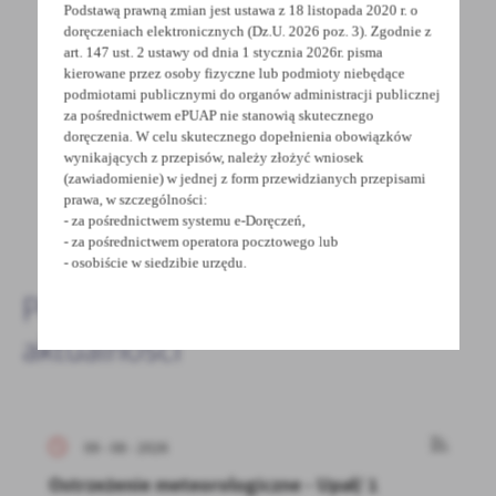
Podstawą prawną zmian jest ustawa z 18 listopada 2020 r. o
POPRZEDNI
doręczeniach elektronicznych (Dz.U. 2026 poz. 3). Zgodnie z
art. 147 ust. 2 ustawy od dnia 1 stycznia 2026r. pisma
kierowane przez osoby fizyczne lub podmioty niebędące
podmiotami publicznymi do organów administracji publicznej
Spodobała Ci się informacja? Zostaw nam swoją opinię
za pośrednictwem ePUAP nie stanowią skutecznego
- to dla Ciebie staramy się być najlepsi, a Twoje zdanie
doręczenia. W celu skutecznego dopełnienia obowiązków
bardzo nam w tym pomoże!
wynikających z przepisów, należy złożyć wniosek
(zawiadomienie) w jednej z form przewidzianych przepisami
prawa, w szczególności:
- za pośrednictwem systemu e-Doręczeń,
DODAJ KOMENTARZ
- za pośrednictwem operatora pocztowego lub
- osobiście w siedzibie urzędu.
Pozostałe
aktualności
09 - 08 - 2026
Ostrzeżenie meteorologiczne - Upał/ 1