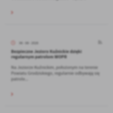
06 - 08 - 2026
Bezpieczne Jezioro Kuźnickie dzięki
regularnym patrolom WOPR
Na Jeziorze Kuźnickim, położonym na terenie
Powiatu Grodziskiego, regularnie odbywają się
patrole...