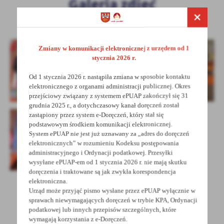
Galeria zdjęć
Zmiany w komunikacji elektronicznej z urzędem od 1
stycznia 2026 r.
Od 1 stycznia 2026 r. nastąpiła zmiana w sposobie kontaktu
elektronicznego z organami administracji publicznej. Okres
przejściowy związany z systemem ePUAP zakończył się 31
grudnia 2025 r., a dotychczasowy kanał doręczeń został
zastąpiony przez system e-Doręczeń, który stał się
podstawowym środkiem komunikacji elektronicznej.
System ePUAP nie jest już uznawany za „adres do doręczeń
elektronicznych” w rozumieniu Kodeksu postępowania
administracyjnego i Ordynacji podatkowej. Przesyłki
wysyłane ePUAP-em od 1 stycznia 2026 r. nie mają skutku
doręczenia i traktowane są jak zwykła korespondencja
elektroniczna.
Urząd może przyjąć pismo wysłane przez ePUAP wyłącznie w
sprawach niewymagających doręczeń w trybie KPA, Ordynacji
POWRÓT
UDOSTĘPNIJ
podatkowej lub innych przepisów szczególnych, które
wymagają korzystania z e-Doręczeń.