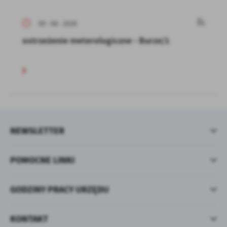
05 - 08 - 2026
ostrzeżenie meterologiczne - Burze/1
NEWSLETTER
POMOCNE LINKI
GODZINY PRACY URZĘDU
KONTAKT