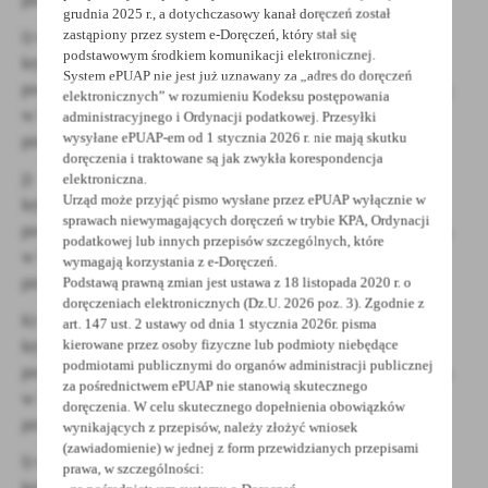
grudnia 2025 r., a dotychczasowy kanał doręczeń został
zastąpiony przez system e-Doręczeń, który stał się
i) w 2021 r. zadanie pn.” Prowadzenie ośrodka interwencji
podstawowym środkiem komunikacji elektronicznej.
kryzysowej” w drodze otwartego konkursu ofert zostało
System ePUAP nie jest już uznawany za „adres do doręczeń
powierzone Stowarzyszeniu „Dom Pomocna Dłoń” z siedzibą
elektronicznych” w rozumieniu Kodeksu postępowania
w Błońsku w formie powierzenia realizacji zadania, kwota
administracyjnego i Ordynacji podatkowej. Przesyłki
wysyłane ePUAP-em od 1 stycznia 2026 r. nie mają skutku
przyznanej dotacji 70 000,00 zł.
doręczenia i traktowane są jak zwykła korespondencja
j) w 2022 r. zadanie pn.” Prowadzenie ośrodka interwencji
elektroniczna.
Urząd może przyjąć pismo wysłane przez ePUAP wyłącznie w
kryzysowej” w drodze otwartego konkursu ofert zostało
sprawach niewymagających doręczeń w trybie KPA, Ordynacji
powierzone Stowarzyszeniu „Dom Pomocna Dłoń” z siedzibą
podatkowej lub innych przepisów szczególnych, które
w Błońsku w formie powierzenia realizacji zadania, kwota
wymagają korzystania z e-Doręczeń.
przyznanej dotacji 80 000,00 zł.
Podstawą prawną zmian jest ustawa z 18 listopada 2020 r. o
doręczeniach elektronicznych (Dz.U. 2026 poz. 3). Zgodnie z
k) w 2023 r. zadanie pn.” Prowadzenie ośrodka interwencji
art. 147 ust. 2 ustawy od dnia 1 stycznia 2026r. pisma
kierowane przez osoby fizyczne lub podmioty niebędące
kryzysowej” w drodze otwartego konkursu ofert zostało
podmiotami publicznymi do organów administracji publicznej
powierzone Stowarzyszeniu „Dom Pomocna Dłoń” z siedzibą
za pośrednictwem ePUAP nie stanowią skutecznego
w Błońsku w formie powierzenia realizacji zadania, kwota
doręczenia. W celu skutecznego dopełnienia obowiązków
przyznanej dotacji 90 000,00 zł
wynikających z przepisów, należy złożyć wniosek
(zawiadomienie) w jednej z form przewidzianych przepisami
l) w 2024 r. zadanie pn.” Prowadzenie ośrodka interwencji
prawa, w szczególności:
kryzysowej” w drodze otwartego konkursu ofert zostało