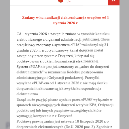
Zmiany w komunikacji elektronicznej z urzędem od 1
stycznia 2026 r.
Od 1 stycznia 2026 r. nastąpiła zmiana w sposobie kontaktu
POWRÓT
UDOSTĘPNIJ
elektronicznego z organami administracji publicznej. Okres
przejściowy związany z systemem ePUAP zakończył się 31
POPRZEDNI
NASTĘPNY
grudnia 2025 r., a dotychczasowy kanał doręczeń został
zastąpiony przez system e-Doręczeń, który stał się
podstawowym środkiem komunikacji elektronicznej.
System ePUAP nie jest już uznawany za „adres do doręczeń
Spodobała Ci się informacja? Zostaw nam swoją opinię
elektronicznych” w rozumieniu Kodeksu postępowania
administracyjnego i Ordynacji podatkowej. Przesyłki
- to dla Ciebie staramy się być najlepsi, a Twoje zdanie
wysyłane ePUAP-em od 1 stycznia 2026 r. nie mają skutku
bardzo nam w tym pomoże!
doręczenia i traktowane są jak zwykła korespondencja
elektroniczna.
Urząd może przyjąć pismo wysłane przez ePUAP wyłącznie w
DODAJ KOMENTARZ
sprawach niewymagających doręczeń w trybie KPA, Ordynacji
podatkowej lub innych przepisów szczególnych, które
wymagają korzystania z e-Doręczeń.
Podstawą prawną zmian jest ustawa z 18 listopada 2020 r. o
Pozostałe
doręczeniach elektronicznych (Dz.U. 2026 poz. 3). Zgodnie z