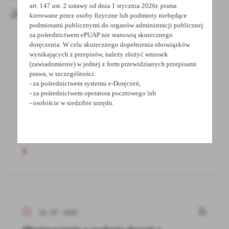
art. 147 ust. 2 ustawy od dnia 1 stycznia 2026r. pisma
aktualności
kierowane przez osoby fizyczne lub podmioty niebędące
podmiotami publicznymi do organów administracji publicznej
za pośrednictwem ePUAP nie stanowią skutecznego
doręczenia. W celu skutecznego dopełnienia obowiązków
wynikających z przepisów, należy złożyć wniosek
22 - 07 - 2022
(zawiadomienie) w jednej z form przewidzianych przepisami
JUBILEUSZ XXX-lecia GRODZISKIEJ POLICJI
prawa, w szczególności:
- za pośrednictwem systemu e-Doręczeń,
- za pośrednictwem operatora pocztowego lub
W piątek 22 lipca 2022 roku w Grodzisku
- osobiście w siedzibie urzędu.
Wielkopolskim odbyły się obchody Święta
Policji połączone...
22 - 07 - 2022