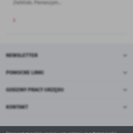
Zieliński. Pierwszym...
NEWSLETTER
POMOCNE LINKI
GODZINY PRACY URZĘDU
KONTAKT