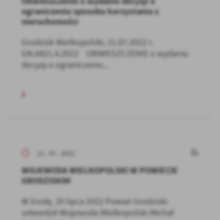
Obwieszczenie o wydaniu decyzji o
ograniczeniu sposobu korzystania z
nieruchomości
Grodzisk Wielkopolski, 21.07.2022 r.
GN.6821.4.2022 OBWIESZCZENIE o wydaniu
decyzji o ograniczeniu...
21 - 07 - 2022
WOJEWODA WIELKOPOLSKI W POWIECIE
GRODZISKIM
W środę, 20 lipca 2022 Powiat Grodziski
odwiedził Wojewoda Wielkopolski Michał