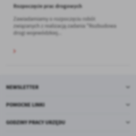
Rozpoczęcie prac drogowych
Zawiadamiamy o rozpoczęciu robót
związanych z realizacją zadania "Rozbudowa
drogi wojewódzkiej...
NEWSLETTER
POMOCNE LINKI
GODZINY PRACY URZĘDU