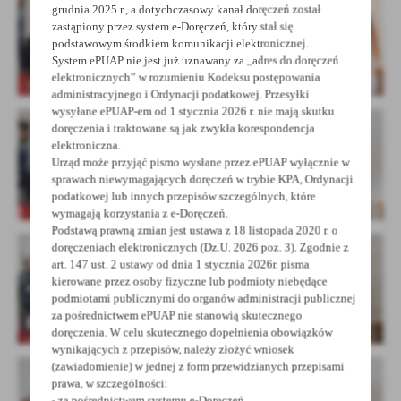
grudnia 2025 r., a dotychczasowy kanał doręczeń został
zastąpiony przez system e-Doręczeń, który stał się
podstawowym środkiem komunikacji elektronicznej.
System ePUAP nie jest już uznawany za „adres do doręczeń
elektronicznych” w rozumieniu Kodeksu postępowania
administracyjnego i Ordynacji podatkowej. Przesyłki
wysyłane ePUAP-em od 1 stycznia 2026 r. nie mają skutku
doręczenia i traktowane są jak zwykła korespondencja
elektroniczna.
Urząd może przyjąć pismo wysłane przez ePUAP wyłącznie w
sprawach niewymagających doręczeń w trybie KPA, Ordynacji
podatkowej lub innych przepisów szczególnych, które
wymagają korzystania z e-Doręczeń.
Podstawą prawną zmian jest ustawa z 18 listopada 2020 r. o
doręczeniach elektronicznych (Dz.U. 2026 poz. 3). Zgodnie z
art. 147 ust. 2 ustawy od dnia 1 stycznia 2026r. pisma
kierowane przez osoby fizyczne lub podmioty niebędące
podmiotami publicznymi do organów administracji publicznej
za pośrednictwem ePUAP nie stanowią skutecznego
doręczenia. W celu skutecznego dopełnienia obowiązków
wynikających z przepisów, należy złożyć wniosek
(zawiadomienie) w jednej z form przewidzianych przepisami
prawa, w szczególności:
- za pośrednictwem systemu e-Doręczeń,