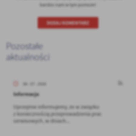
bardzo nam w tym pomoże!
DODAJ KOMENTARZ
Pozostałe
aktualności
06 - 07 - 2026
Informacja
Uprzejmie informujemy, że w związku
z koniecznością przeprowadzenia prac
serwisowych, w dniach...