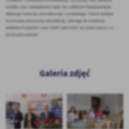
wiedza oraz umiejętności stały się solidnym fundamentem
dalszego rozwoju zawodowego i osobistego. Niech kolejne
wyzwania przynoszą satysfakcję, odwagę do realizacji
ambitnych planów oraz wiele sukcesów na rynku pracy i w
życiu prywatnym.
Galeria zdjęć