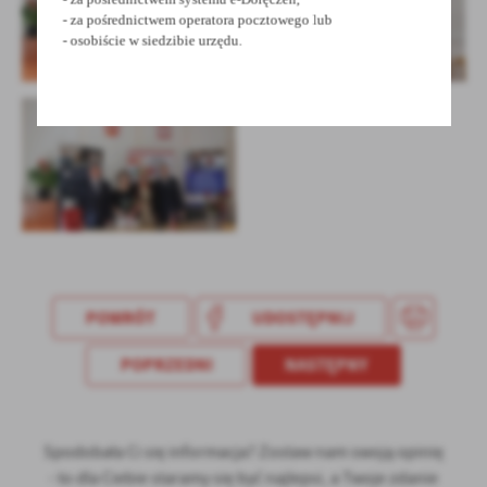
- za pośrednictwem operatora pocztowego lub
- osobiście w siedzibie urzędu.
POWRÓT
UDOSTĘPNIJ
POPRZEDNI
NASTĘPNY
Spodobała Ci się informacja? Zostaw nam swoją opinię
- to dla Ciebie staramy się być najlepsi, a Twoje zdanie