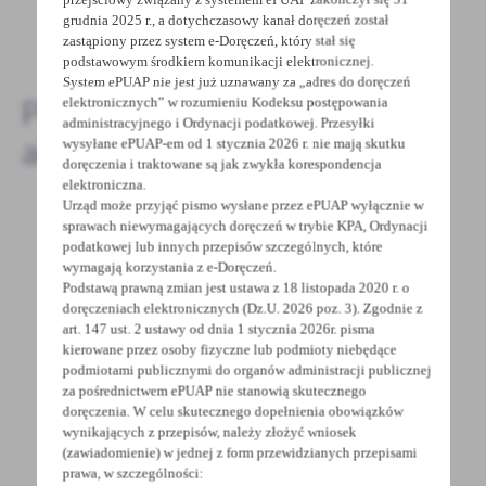
grudnia 2025 r., a dotychczasowy kanał doręczeń został
DODAJ KOMENTARZ
zastąpiony przez system e-Doręczeń, który stał się
podstawowym środkiem komunikacji elektronicznej.
System ePUAP nie jest już uznawany za „adres do doręczeń
Pozostałe
elektronicznych” w rozumieniu Kodeksu postępowania
administracyjnego i Ordynacji podatkowej. Przesyłki
aktualności
wysyłane ePUAP-em od 1 stycznia 2026 r. nie mają skutku
doręczenia i traktowane są jak zwykła korespondencja
elektroniczna.
Urząd może przyjąć pismo wysłane przez ePUAP wyłącznie w
sprawach niewymagających doręczeń w trybie KPA, Ordynacji
18 - 07 - 2024
podatkowej lub innych przepisów szczególnych, które
wymagają korzystania z e-Doręczeń.
Konkurs „Europejska Nagroda w Dziedzinie
Podstawą prawną zmian jest ustawa z 18 listopada 2020 r. o
Zapobiegania Przestępczości”.
doręczeniach elektronicznych (Dz.U. 2026 poz. 3). Zgodnie z
art. 147 ust. 2 ustawy od dnia 1 stycznia 2026r. pisma
kierowane przez osoby fizyczne lub podmioty niebędące
Informujemy, że w ramach Europejskiej Sieci
podmiotami publicznymi do organów administracji publicznej
Zapobiegania Przestępczości(EUCPN) został
za pośrednictwem ePUAP nie stanowią skutecznego
ogłoszony...
doręczenia. W celu skutecznego dopełnienia obowiązków
wynikających z przepisów, należy złożyć wniosek
(zawiadomienie) w jednej z form przewidzianych przepisami
prawa, w szczególności: