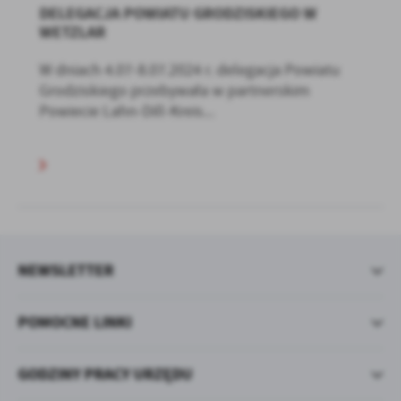
DELEGACJA POWIATU GRODZISKIEGO W
WETZLAR
W dniach 4.07-8.07.2024 r. delegacja Powiatu
Grodziskiego przebywała w partnerskim
Powiecie Lahn-Dill-Kreis...
NEWSLETTER
POMOCNE LINKI
GODZINY PRACY URZĘDU