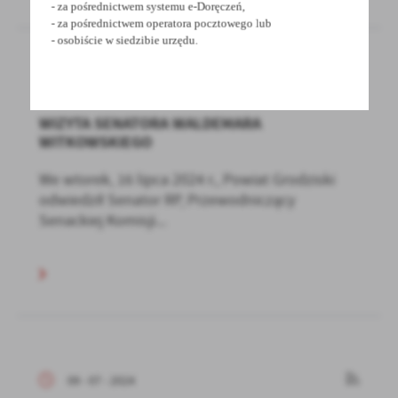
- za pośrednictwem systemu e-Doręczeń,
- za pośrednictwem operatora pocztowego lub
- osobiście w siedzibie urzędu.
17 - 07 - 2024
WIZYTA SENATORA WALDEMARA
WITKOWSKIEGO
We wtorek, 16 lipca 2024 r., Powiat Grodziski
odwiedził Senator RP, Przewodniczący
Senackiej Komisji...
09 - 07 - 2024