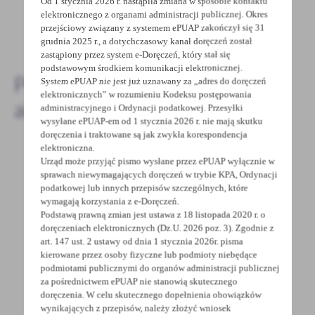
Od 1 stycznia 2026 r. nastąpiła zmiana w sposobie kontaktu
elektronicznego z organami administracji publicznej. Okres
przejściowy związany z systemem ePUAP zakończył się 31
DODAJ KOMENTARZ
grudnia 2025 r., a dotychczasowy kanał doręczeń został
zastąpiony przez system e-Doręczeń, który stał się
podstawowym środkiem komunikacji elektronicznej.
Pozostałe
System ePUAP nie jest już uznawany za „adres do doręczeń
elektronicznych” w rozumieniu Kodeksu postępowania
aktualności
administracyjnego i Ordynacji podatkowej. Przesyłki
wysyłane ePUAP-em od 1 stycznia 2026 r. nie mają skutku
doręczenia i traktowane są jak zwykła korespondencja
elektroniczna.
Urząd może przyjąć pismo wysłane przez ePUAP wyłącznie w
14 - 02 - 2022
sprawach niewymagających doręczeń w trybie KPA, Ordynacji
podatkowej lub innych przepisów szczególnych, które
Niedzielny Bieg „ZIMA” zapoczątkował nowy
wymagają korzystania z e-Doręczeń.
cykl imprez biegowych pod nazwą „Cztery
Podstawą prawną zmian jest ustawa z 18 listopada 2020 r. o
Pętle Roku Grodziskiego Klubu Biegacza”
doręczeniach elektronicznych (Dz.U. 2026 poz. 3). Zgodnie z
art. 147 ust. 2 ustawy od dnia 1 stycznia 2026r. pisma
W niedzielę, 13 lutego odbył się pierwszy
kierowane przez osoby fizyczne lub podmioty niebędące
podmiotami publicznymi do organów administracji publicznej
z nowego cyklu biegów organizowanych przez
za pośrednictwem ePUAP nie stanowią skutecznego
Grodziski Klub...
doręczenia. W celu skutecznego dopełnienia obowiązków
wynikających z przepisów, należy złożyć wniosek