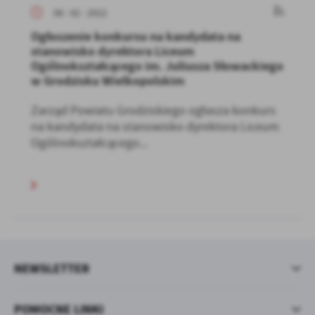
08 - 02 - 2022
Ogłoszenie konkursu na kandydata na
stanowisko dyrektora Liceum
Ogólnokształcącego im. Juliusza Słowackiego
w Grodzisku Wielkopolskim
Zarząd Powiatu Grodziskiego ogłasza konkurs
na kandydata na stanowisko dyrektora Liceum
Ogólnokształcącego...
NEWSLETTER
POMOCNE LINKI