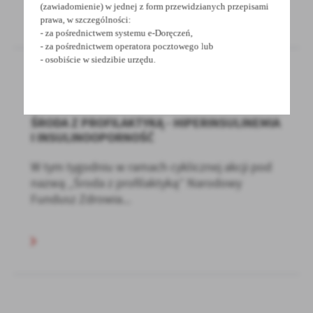
(zawiadomienie) w jednej z form przewidzianych przepisami
prawa, w szczególności:
- za pośrednictwem systemu e-Doręczeń,
- za pośrednictwem operatora pocztowego lub
- osobiście w siedzibie urzędu.
14 - 02 - 2022
ŚRODA Z PROFILAKTYKĄ - HIPERINSULINEMIA
I INSULINOOPORNOŚĆ
W tym tygodniu w ramach cyklicznej akcji pod
nazwą „Środa z profilaktyką” Narodowy
Fundusz Zdrowia...