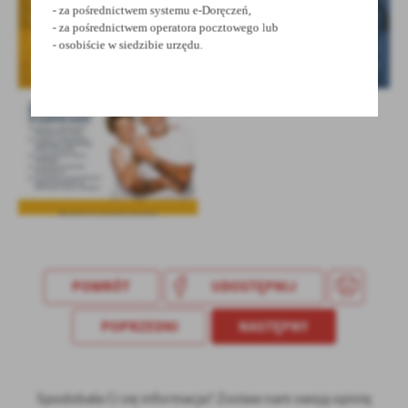
- za pośrednictwem systemu e-Doręczeń,
- za pośrednictwem operatora pocztowego lub
- osobiście w siedzibie urzędu.
POWRÓT
UDOSTĘPNIJ
POPRZEDNI
NASTĘPNY
Spodobała Ci się informacja? Zostaw nam swoją opinię