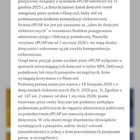
przejściowy związany z systemem ePUAP zakończył się 31
grudnia 2025 r., a dotychczasowy kanał doręczeń został
zastąpiony przez system e-Doręczeń, który stał się
podstawowym środkiem komunikacji elektronicznej.
System ePUAP nie jest już uznawany za „adres do doręczeń
elektronicznych” w rozumieniu Kodeksu postępowania
administracyjnego i Ordynacji podatkowej. Przesyłki
wysyłane ePUAP-em od 1 stycznia 2026 r. nie mają skutku
doręczenia i traktowane są jak zwykła korespondencja
elektroniczna.
Urząd może przyjąć pismo wysłane przez ePUAP wyłącznie w
Galeria zdjęć
sprawach niewymagających doręczeń w trybie KPA, Ordynacji
podatkowej lub innych przepisów szczególnych, które
wymagają korzystania z e-Doręczeń.
Podstawą prawną zmian jest ustawa z 18 listopada 2020 r. o
doręczeniach elektronicznych (Dz.U. 2026 poz. 3). Zgodnie z
art. 147 ust. 2 ustawy od dnia 1 stycznia 2026r. pisma
kierowane przez osoby fizyczne lub podmioty niebędące
podmiotami publicznymi do organów administracji publicznej
za pośrednictwem ePUAP nie stanowią skutecznego
doręczenia. W celu skutecznego dopełnienia obowiązków
wynikających z przepisów, należy złożyć wniosek
(zawiadomienie) w jednej z form przewidzianych przepisami
prawa, w szczególności: