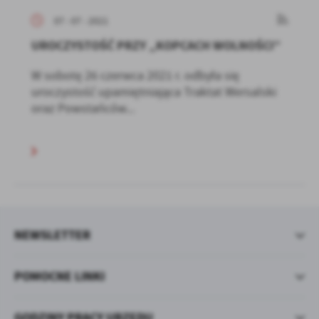
07 - 07 - 2021
UROCZYSTOŚĆ PRZY „KOPCACH WOLNOŚCI”
W sobotę 26 czerwca 2021 r. odbyła się
uroczystość upamiętniająca Traktat Wersalski
oraz Powstańców...
NEWSLETTER
POMOCNE LINKI
GODZINY PRACY URZĘDU