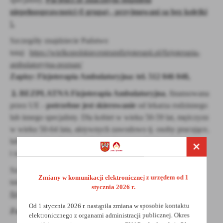
niepełnosprawności (I grupa) - przyjmowani są bez kolejki
!.
Szczegóły znajdziecie Państwo
tutaj:
https://wielkopolskiecentrumfizjoterapii.pl/fizjoterapia-
ambulatoryjna-poznan/
Zapisy:
Fizjoterapia Ambulatoryjna: tel.
512 046 048,
2.
BEZPŁATNA Fizjoterapia Ambulatoryjna
, finansowana
przez UE -
potrzebne jest skierowanie
od lekarza rodzinnego
lub innego specjalisty. Dla kobiet w wieku 50-59 lat, mężczyzn
w wieku 50-64 lata, aktywnych zawodowo tj. osoby pracujące,
lub pozostające bez zatrudnienia lecz poszukujące pracy
i zainteresowane jej podjęciem,
Szczegóły znajdziecie Państwo
Zmiany w komunikacji elektronicznej z urzędem od 1
tutaj:
https://wielkopolskiecentrumfizjoterapii.pl/projekty-ue-
stycznia 2026 r.
fizjoterapia-poznan/
Od 1 stycznia 2026 r. nastąpiła zmiana w sposobie kontaktu
Zapisy:
Fizjoterapia Ambulatoryjna: tel.
512 046 048.
elektronicznego z organami administracji publicznej. Okres