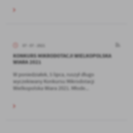
07 - 07 - 2021
KONKURS MIKRODOTACJI WIELKOPOLSKA
WIARA 2021
W poniedziałek, 5 lipca, ruszył długo
wyczekiwany Konkursu Mikrodotacji
Wielkopolska Wiara 2021. Młode...