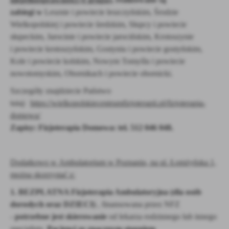
zabiegi
w
Lesznie i powiecie leszczyńskim, Środzie
Wielkopolskiej i powiecie średzkim, Słupcy i powiecie
słupeckim, Jarocinie i powiecie jarocińskim, Krotoszynie
i powiecie krotoszyńskim, Gostyniu i powiecie gostyńskim,
Kole i powiecie kolskim, Nowym Tomyślu i powiecie
nowotomyskim, Obornikach i powiecie obornicki.
Szczegóły znajdziecie Państwo
tutaj:
https://wielkopolskiecentrumfizjoterapii.pl/fizjoterapia-
domowa/
Zapisy:
Fizjoterapia Domowa: tel.
512 046 048.
Dodatkowo w Ambulatorium w Poznaniu, na ul. Łomżyńska 1,
można skorzystać z:
1. BEZPŁATNA Fizjoterapia Ambulatoryjna (dla osób
dorosłych oraz DZIECI)
, finansowana przez NFZ
-
potrzebne jest skierowanie
od lekarza rodzinnego lub innego
specjalisty,
Pacjenci ze znacznym stopniem