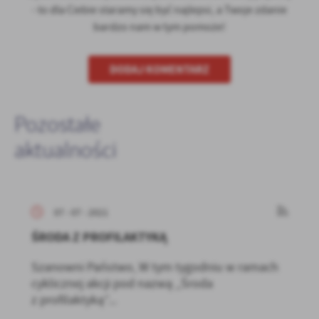
- to dla Ciebie staramy się być najlepsi, a Twoje zdanie
bardzo nam w tym pomoże!
DODAJ KOMENTARZ
Pozostałe
aktualności
07 - 07 - 2021
ŚRODA Z PROFILAKTYKĄ
Szanowni Państwo, W tym tygodniu w ramach
cyklicznej akcji pod nazwą „Środa
z profilaktyką”...