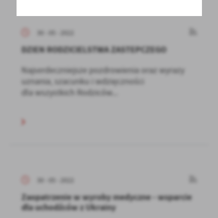
30 - 05 - 2022
DZIEN RODZICIELSTWA ZASTEPCZEGO
Najserdeczniejsze pozdrowienia oraz wyrazy
uznania, szacunku i wdzięczności
dla wszystkich Rodziców...
30 - 05 - 2022
Zaopatrzenie w wyroby medyczne - wsparcie
dla uchodźców z Ukrainy