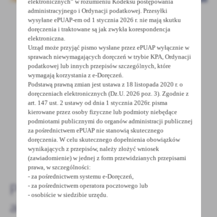
elektronicznych” w rozumieniu Kodeksu postępowania
administracyjnego i Ordynacji podatkowej. Przesyłki
wysyłane ePUAP-em od 1 stycznia 2026 r. nie mają skutku
doręczenia i traktowane są jak zwykła korespondencja
elektroniczna.
POWRÓT
UDOSTĘPNIJ
Urząd może przyjąć pismo wysłane przez ePUAP wyłącznie w
sprawach niewymagających doręczeń w trybie KPA, Ordynacji
POPRZEDNI
NASTĘPNY
podatkowej lub innych przepisów szczególnych, które
wymagają korzystania z e-Doręczeń.
Podstawą prawną zmian jest ustawa z 18 listopada 2020 r. o
doręczeniach elektronicznych (Dz.U. 2026 poz. 3). Zgodnie z
Spodobała Ci się informacja? Zostaw nam swoją opinię
art. 147 ust. 2 ustawy od dnia 1 stycznia 2026r. pisma
- to dla Ciebie staramy się być najlepsi, a Twoje zdanie
kierowane przez osoby fizyczne lub podmioty niebędące
podmiotami publicznymi do organów administracji publicznej
bardzo nam w tym pomoże!
za pośrednictwem ePUAP nie stanowią skutecznego
doręczenia. W celu skutecznego dopełnienia obowiązków
wynikających z przepisów, należy złożyć wniosek
DODAJ KOMENTARZ
(zawiadomienie) w jednej z form przewidzianych przepisami
prawa, w szczególności:
- za pośrednictwem systemu e-Doręczeń,
Pozostałe
- za pośrednictwem operatora pocztowego lub
- osobiście w siedzibie urzędu.
aktualności