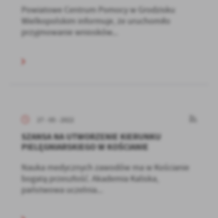
Powiatowe Centrum Pomocy w Grodzisku
Wielkopolskim informuje, że uruchomiło
przyjmowanie wniosków...
27 - 05 - 2022
SZANSA NA UTWORZENIE KIERUNKU
PIELĘGNIARSKIEGO W KOŚCIANIE
Nauka medycznych zawodów ma w Kościanie
bogatą przeszłość. Akademia Kaliska,
państwowa uczelnia...