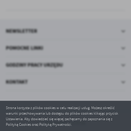
NEWSLETTER
POMOCNE LINKI
GODZINY PRACY URZĘDU
KONTAKT
Strona korzysta z plików cookies w celu realizacji usług. Możesz określić
warunki przechowywania lub dostępu do plików cookies klikając przycisk
Ustawienia. Aby dowiedzieć się więcej zachęcamy do zapoznania się z
Odwiedzin: 1274738
Polityką Cookies oraz Polityką Prywatności.