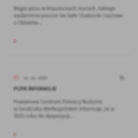
Magia jazzu w klasztornych murach, takiego
wydarzenia jeszcze nie było !Zaduszki Jazzowe
u Oblatów...
14 - 10 - 2025
PCPR INFORMUJE
Powiatowe Centrum Pomocy Rodzinie
w Grodzisku Wielkopolskim informuje, że w
2025 roku do dyspozycji...