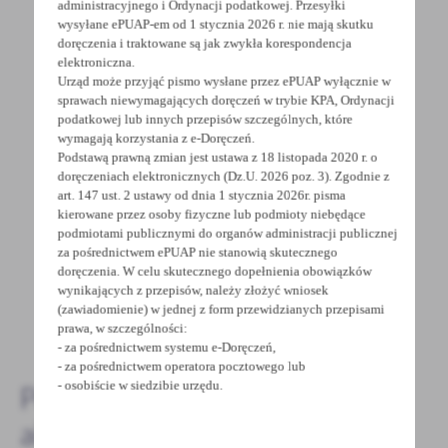
administracyjnego i Ordynacji podatkowej. Przesyłki
wysyłane ePUAP-em od 1 stycznia 2026 r. nie mają skutku
doręczenia i traktowane są jak zwykła korespondencja
elektroniczna.
Urząd może przyjąć pismo wysłane przez ePUAP wyłącznie w
POWRÓT
UDOSTĘPNIJ
sprawach niewymagających doręczeń w trybie KPA, Ordynacji
podatkowej lub innych przepisów szczególnych, które
POPRZEDNI
NASTĘPNY
wymagają korzystania z e-Doręczeń.
Podstawą prawną zmian jest ustawa z 18 listopada 2020 r. o
doręczeniach elektronicznych (Dz.U. 2026 poz. 3). Zgodnie z
art. 147 ust. 2 ustawy od dnia 1 stycznia 2026r. pisma
Spodobała Ci się informacja? Zostaw nam swoją opinię
kierowane przez osoby fizyczne lub podmioty niebędące
podmiotami publicznymi do organów administracji publicznej
- to dla Ciebie staramy się być najlepsi, a Twoje zdanie
za pośrednictwem ePUAP nie stanowią skutecznego
bardzo nam w tym pomoże!
doręczenia. W celu skutecznego dopełnienia obowiązków
wynikających z przepisów, należy złożyć wniosek
(zawiadomienie) w jednej z form przewidzianych przepisami
DODAJ KOMENTARZ
prawa, w szczególności:
- za pośrednictwem systemu e-Doręczeń,
- za pośrednictwem operatora pocztowego lub
- osobiście w siedzibie urzędu.
Pozostałe
aktualności