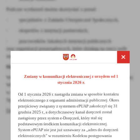
Podczas wydarzeń można skorzystać z porad:
· specjalistów z Zakładu Ubezpieczeń Społecznych,
· ekspertów z instytucji partnerskich,
· pracowników lokalnych instytucji publicznych
oraz organizacji pozarządowych, które działają na rzecz osób
starszych.
Harmonogram wydarzeń
Zmiany w komunikacji elektronicznej z urzędem od 1
Wydarzenia odbywają się przez cały październik na terenie całej
stycznia 2026 r.
Wielkopolski. Wszystkie wydarzenia są otwarte, a udział
w nich jest całkowicie bezpłatny.
Od 1 stycznia 2026 r. nastąpiła zmiana w sposobie kontaktu
Sprawdź, co się będzie działo w Twojej okolicy!
elektronicznego z organami administracji publicznej. Okres
przejściowy związany z systemem ePUAP zakończył się 31
Dni_Seniora_2025_Poznań
grudnia 2025 r., a dotychczasowy kanał doręczeń został
zastąpiony przez system e-Doręczeń, który stał się
podstawowym środkiem komunikacji elektronicznej.
System ePUAP nie jest już uznawany za „adres do doręczeń
elektronicznych” w rozumieniu Kodeksu postępowania