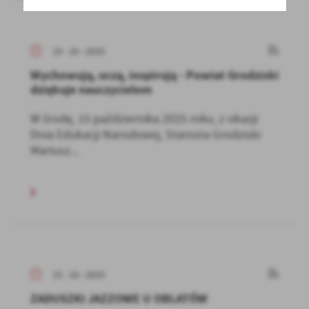
15 - 10 - 2025
Wychowują, uczą, inspirują - Powiat Grodziski
dziękuje nauczycielom
W środę, 15 października 2025 roku, z okazji
Dnia Edukacji Narodowej, Starosta Grodziski
Mariusz...
15 - 10 - 2025
ZADUSZKI JAZZOWE U OBLATÓW