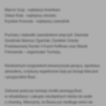
Marcin Szaj - najlepszy bramkarz
Oskar Klub - najlepszy strzelec
Krystian Koszuta - najlepszy zawodnik
Puchary i statuetki zawodnikom wręczyli: Starosta
Grodziski Mariusz Zgaiński, Dyrektor Szkoły
Podstawowej Numer 4 Karol Hoffman oraz Marek
Fórmaniak – organizator Turnieju.
Niedzielnym rozgrywkom towarzyszyła gorąca, sportowa
atmosfera, a trybuny wypełnione były po brzegi kibicami
i przyjaciółmi Basi.
Zebrane podczas turnieju środki pomogą Basi
w rehabilitacji i zakupie niezbędnych leków do walki
z chorobą. Wierzymy, że Basia już niedługo wróci do