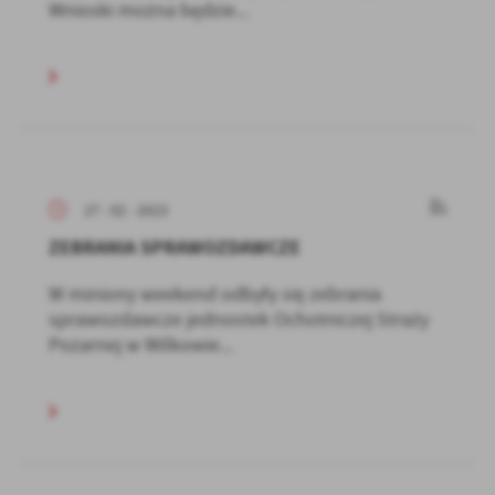
Wnioski można będzie...
27 - 02 - 2023
ZEBRANIA SPRAWOZDAWCZE
W miniony weekend odbyły się zebrania
sprawozdawcze jednostek Ochotniczej Straży
Pożarnej w Wilkowie...