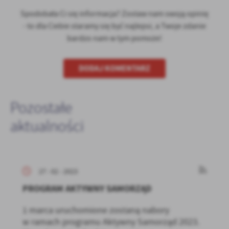
Spodobała Ci się informacja? Zostaw nam swoją opinię
- to dla Ciebie staramy się być najlepsi, a Twoje zdanie
bardzo nam w tym pomoże!
DODAJ KOMENTARZ
Pozostałe
aktualności
27 - 02 - 2023
PROGRAM AKTYWNY SAMORZĄD
1 marca uruchomione zostaną nabory
w ramach programu Aktywny Samorząd 2023.