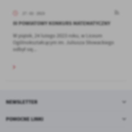
27 - 02 - 2023
III POWIATOWY KONKURS MATEMATYCZNY
W piątek, 24 lutego 2023 roku, w Liceum
Ogólnokształcącym im. Juliusza Słowackiego
odbył się...
NEWSLETTER
POMOCNE LINKI