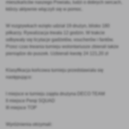
mieszkańców naszego Powiatu, ludzi o dobrych sercach,
Firmy te działają w charakterze pośredników prezentujących nasze
którzy aktywnie włączyli się w pomoc.
treści w postaci wiadomości, ofert, komunikatów mediów
społecznościowych.
W rozgrywkach wzięło udział 19 drużyn, blisko 180
piłkarzy. Rywalizacja trwała 12 godzin. W trakcie
odbywały się licytacje gadżetów, voucherów i fantów.
Przez czas trwania turnieju wolontariusze zbierali także
pieniądze do puszek. Uzbierali kwotę 24 121,20 zł
Klasyfikacja końcowa turnieju przedstawiała się
następująco:
I miejsce w turnieju zajęła drużyna DECO TEAM
II miejsce Perqi SQUAD
III miejsce TOP
Wyróżnienia otrzymali: