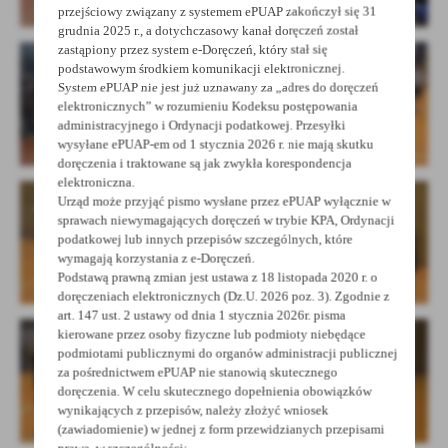
przejściowy związany z systemem ePUAP zakończył się 31
grudnia 2025 r., a dotychczasowy kanał doręczeń został
zastąpiony przez system e-Doręczeń, który stał się
podstawowym środkiem komunikacji elektronicznej.
System ePUAP nie jest już uznawany za „adres do doręczeń
elektronicznych” w rozumieniu Kodeksu postępowania
administracyjnego i Ordynacji podatkowej. Przesyłki
wysyłane ePUAP-em od 1 stycznia 2026 r. nie mają skutku
doręczenia i traktowane są jak zwykła korespondencja
elektroniczna.
Urząd może przyjąć pismo wysłane przez ePUAP wyłącznie w
sprawach niewymagających doręczeń w trybie KPA, Ordynacji
podatkowej lub innych przepisów szczególnych, które
wymagają korzystania z e-Doręczeń.
Podstawą prawną zmian jest ustawa z 18 listopada 2020 r. o
doręczeniach elektronicznych (Dz.U. 2026 poz. 3). Zgodnie z
art. 147 ust. 2 ustawy od dnia 1 stycznia 2026r. pisma
kierowane przez osoby fizyczne lub podmioty niebędące
podmiotami publicznymi do organów administracji publicznej
za pośrednictwem ePUAP nie stanowią skutecznego
doręczenia. W celu skutecznego dopełnienia obowiązków
wynikających z przepisów, należy złożyć wniosek
(zawiadomienie) w jednej z form przewidzianych przepisami
prawa, w szczególności: