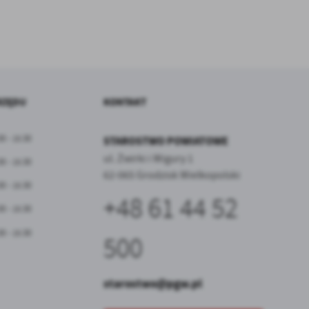
RZĘDU
KONTAKT
30 - 15:30
STAROSTWO POWIATOWE
ul. Żwirki i Wigury 1
30 - 15:30
62-065 Grodzisk Wielkopolski
30 - 15:30
+48 61 44 52
30 - 15:30
30 - 15:30
500
starostwo@pgw.pl