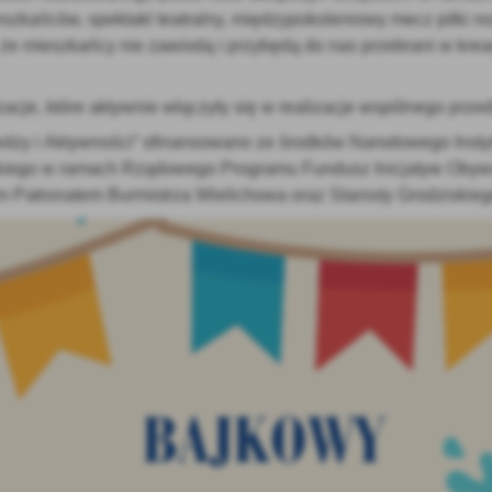
kańców, spektakl teatralny, międzypokoleniowy mecz piłki no
AFRYKAŃSKI POMÓR ŚWIŃ (ASF)
 że mieszkańcy nie zawiodą i przybędą do nas przebrani w krea
acje, które aktywnie włączyły się w realizacje wspólnego przed
dzy i Aktywności” sfinansowano ze środków Narodowego Insty
iego w ramach Rządowego Programu Fundusz Inicjatyw Obywa
 Patronatem Burmistrza Wielichowa oraz Starosty Grodziskieg