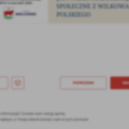
POPRZEDNI
NA
ę informacja? Zostaw nam swoją opinię
ć najlepsi, a Twoje zdanie bardzo nam w tym pomoże!