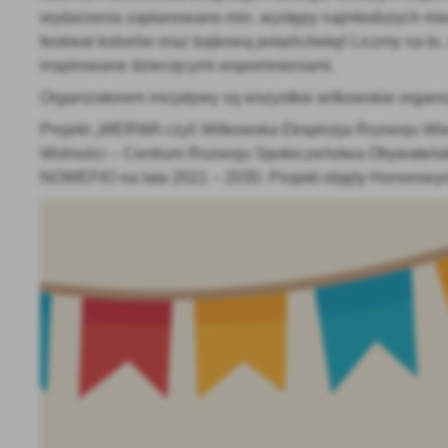
wydarzenia zaplanowano min. występy najmłodszych miesz
festiwal kolorów oraz bajkową potańcówkę! Liczmy na to,
inspirowane dziecięcymi wspomnieniami.
Organizatorem inicjatywy są wszystkie wilkowskie organiz
Projekt „WERWA czyli Wilkowska Eksplozja Rozwoju Wie
Wolności – Centrum Rozwoju Społeczeństwa Obywatelsk
NOWEFIO na lata 2021 – 2030. Projekt objęty Honorowym