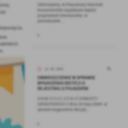
Informujemy, że Powiatowy Rzecznik
żnej,
Konsumentów wyjątkowo będzie
cje
przyjmował interesantów w
poniedziałek...
sięwzięcia.
tutu
telskich
o.
21 - 05 - 2024
OBWIESZCZENIE W SPRAWIE
WYGASZENIA DECYZJI O
REJESTRACJI POJAZDÓW
O B W I E S Z C Z E N I E STAROSTY
GRODZISKIEGO Z dnia 16 maja 2024r. w
sprawie wygaszenia decyzji...