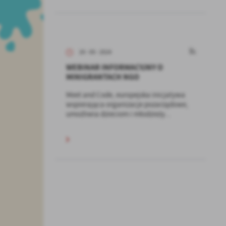
20 - 05 - 2024
WEBINAR INFORMACYJNY O
MINIGRANTACH NGO
Meet and Code, europejska inicjatywa
wspierająca organizacje pozarządowe,
umożliwia dzieciom i młodzieży...