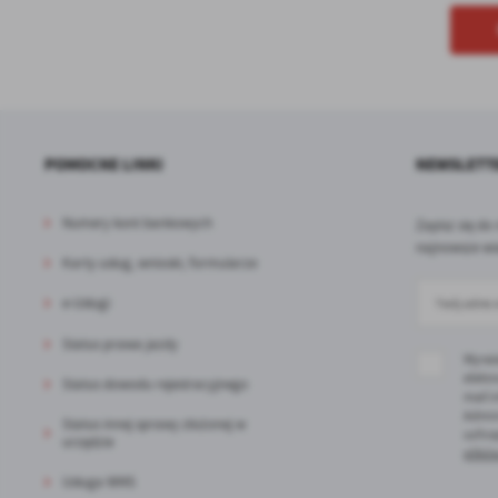
POMOCNE LINKI
NEWSLETT
Numery kont bankowych
Zapisz się do
najnowsze wi
Karty usług, wnioski, formularze
e-Usługi
Status prawa jazdy
Wyraż
elektr
Status dowodu rejestracyjnego
mail 
Admin
Status innej sprawy złożonej w
cofni
urzędzie
plików
Usługa WMS