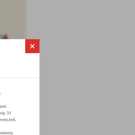
.
a
nami
kom
się 31
Doręczeń,
z
umieniu