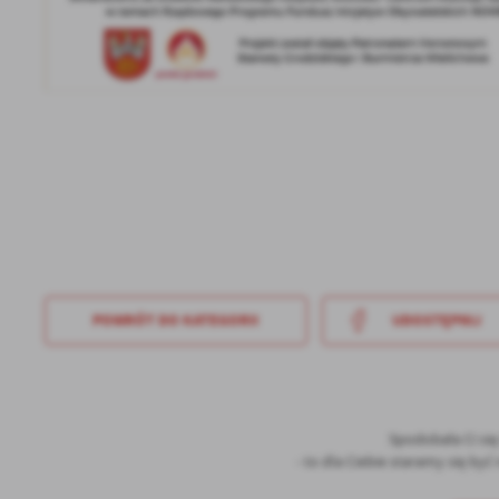
POWRÓT
DO KATEGORII
UDOSTĘPNIJ
Spodobała Ci si
- to dla Ciebie staramy się by