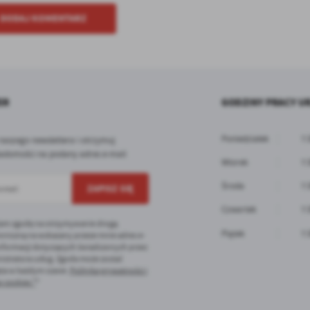
DODAJ KOMENTARZ
ER
GODZINY PRACY U
Poniedziałek
7:
 naszego newslettera i otrzymuj
adomości na podany adres e-mail
Wtorek
7:
Środa
7:
Czwartek
7:
am zgodę na otrzymywanie drogą
Piątek
7:
oniczną na wskazany przeze mnie adres e-
informacji dotyczących świadczonych przez
istratora usług. Zgoda może zostać
ęta w każdym czasie.
Polityka prywatności i
 cookies *
*