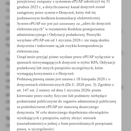
przejściowy związany z systemem ePUAP zakończył się 31
inne formy pomocy usługowej, w tym:
grudnia 2025 r., a dotychczasowy kanał doręczeń został
1) usługi opiekuńcze lub specjalistyczne usługi opiekuńcze,
zastąpiony przez system e-Doręczeń, który stał się
o których mowa w ustawie z dnia 12 marca 2004 r. o pomocy
podstawowym środkiem komunikacji elektronicznej.
System ePUAP nie jest już uznawany za „adres do doręczeń
społecznej (Dz. U. z 2024 r. poz. 1283, z późn. zm.),
elektronicznych” w rozumieniu Kodeksu postępowania
2) usługi finansowane ze środków Funduszu albo finansowane
administracyjnego i Ordynacji podatkowej. Przesyłki
przez Państwowy Fundusz Rehabilitacji Osób
wysyłane ePUAP-em od 1 stycznia 2026 r. nie mają skutku
Niepełnosprawnych,
doręczenia i traktowane są jak zwykła korespondencja
elektroniczna.
- o ile obejmują analogiczne wsparcie, o którym mowa w ust. 1,
Urząd może przyjąć pismo wysłane przez ePUAP wyłącznie w
finansowane ze środków publicznych.
sprawach niewymagających doręczeń w trybie KPA, Ordynacji
11. Usługi asystencji osobistej mogą być realizowane przez 24
podatkowej lub innych przepisów szczególnych, które
godziny na dobę, 7 dni w tygodniu, przy czym przez tego
wymagają korzystania z e-Doręczeń.
Podstawą prawną zmian jest ustawa z 18 listopada 2020 r. o
samego asystenta maksymalnie do 12 godzin na dobę.
doręczeniach elektronicznych (Dz.U. 2026 poz. 3). Zgodnie z
Przez dobę należy rozumieć 24 kolejne godziny, poczynając od
art. 147 ust. 2 ustawy od dnia 1 stycznia 2026r. pisma
godziny, w której asystent rozpoczyna realizację usługi
kierowane przez osoby fizyczne lub podmioty niebędące
asystencji osobistej. Do czasu realizacji usługi asystencji
podmiotami publicznymi do organów administracji publicznej
za pośrednictwem ePUAP nie stanowią skutecznego
osobistej nie wlicza się czasu dojazdu do i od uczestnika.
doręczenia. W celu skutecznego dopełnienia obowiązków
wynikających z przepisów, należy złożyć wniosek
Termin i sposób składania dokumentów
(zawiadomienie) w jednej z form przewidzianych przepisami
Osoby zainteresowane uzyskaniem wsparcia mogą składać
prawa, w szczególności: