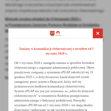
aktualnego orzeczenia o znacznym lub umiarkowanym
stopniu niepełnosprawności lub orzeczenia równoważnego.
Wnioski można skłądać do 8 listopada 2022 r.
w Powiatowym Centrum Pomocy Rodzinie w Grodzisku
Wlkp
Szczegółowe informacje na temat programu znaleźć można
pod poniższym
Zmiany w komunikacji elektronicznej z urzędem od 1
adresem:
https://niepelnosprawni.gov.pl/a,1416,nabor-
stycznia 2026 r.
wnioskow-w-ramach-programu-resortowego-ministra-
rodziny-i-polityki-spolecznej-pn-asystent-osobisty-osoby-
Od 1 stycznia 2026 r. nastąpiła zmiana w sposobie kontaktu
elektronicznego z organami administracji publicznej. Okres
niepelnosprawnej-edycja-2023
przejściowy związany z systemem ePUAP zakończył się 31
karta zgłoszenia -
do pobrania
grudnia 2025 r., a dotychczasowy kanał doręczeń został
zastąpiony przez system e-Doręczeń, który stał się
podstawowym środkiem komunikacji elektronicznej.
System ePUAP nie jest już uznawany za „adres do doręczeń
elektronicznych” w rozumieniu Kodeksu postępowania
administracyjnego i Ordynacji podatkowej. Przesyłki
wysyłane ePUAP-em od 1 stycznia 2026 r. nie mają skutku
doręczenia i traktowane są jak zwykła korespondencja