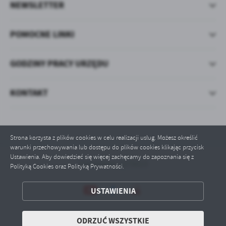
NEWSLETTER
POMOCNE LINKI
GODZINY PRACY URZĘDU
KONTAKT
Strona korzysta z plików cookies w celu realizacji usług. Możesz określić
warunki przechowywania lub dostępu do plików cookies klikając przycisk
Ustawienia. Aby dowiedzieć się więcej zachęcamy do zapoznania się z
Odwiedzin: 1275013
Polityką Cookies oraz Polityką Prywatności.
ZAPISZ WYBRANE
USTAWIENIA
ODRZUĆ WSZYSTKIE
ODRZUĆ WSZYSTKIE