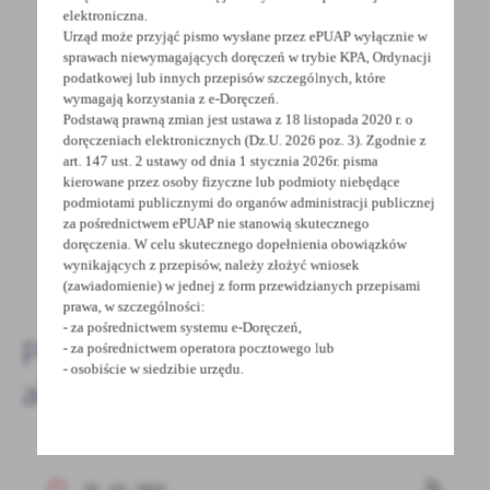
POWRÓT
UDOSTĘPNIJ
elektroniczna.
Urząd może przyjąć pismo wysłane przez ePUAP wyłącznie w
sprawach niewymagających doręczeń w trybie KPA, Ordynacji
POPRZEDNI
NASTĘPNY
podatkowej lub innych przepisów szczególnych, które
wymagają korzystania z e-Doręczeń.
Podstawą prawną zmian jest ustawa z 18 listopada 2020 r. o
doręczeniach elektronicznych (Dz.U. 2026 poz. 3). Zgodnie z
Spodobała Ci się informacja? Zostaw nam swoją opinię
art. 147 ust. 2 ustawy od dnia 1 stycznia 2026r. pisma
- to dla Ciebie staramy się być najlepsi, a Twoje zdanie
kierowane przez osoby fizyczne lub podmioty niebędące
bardzo nam w tym pomoże!
podmiotami publicznymi do organów administracji publicznej
za pośrednictwem ePUAP nie stanowią skutecznego
doręczenia. W celu skutecznego dopełnienia obowiązków
wynikających z przepisów, należy złożyć wniosek
DODAJ KOMENTARZ
(zawiadomienie) w jednej z form przewidzianych przepisami
prawa, w szczególności:
- za pośrednictwem systemu e-Doręczeń,
Pozostałe
- za pośrednictwem operatora pocztowego lub
- osobiście w siedzibie urzędu.
aktualności
25 - 10 - 2022