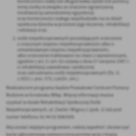
konieczności stałej lub długotrwałej opieki lub pomocy
Firmy te działają w charakterze pośredników prezentujących nasze
innej osoby w związku ze znacznie ograniczoną
treści w postaci wiadomości, ofert, komunikatów mediów
możliwością samodzielnej egzystencji
społecznościowych.
oraz konieczności stałego współudziału na co dzień
opiekuna dziecka w procesie jego leczenia, rehabilitacji
i edukacji oraz
osób niepełnosprawnych posiadających orzeczenie
o znacznym stopniu niepełnosprawności albo o
umiarkowanym stopniu niepełnosprawności,
albo orzeczenie traktowane na równi z wymienionymi,
zgodnie z art. 5 i art. 62 ustawy z dnia 27 sierpnia 1997 r.
o rehabilitacji zawodowej i społecznej
oraz zatrudnianiu osób niepełnosprawnych (Dz. U.
z 2021 r. poz. 573, z późn. zm.).
Realizatorem programu będzie Powiatowe Centrum Pomocy
Rodzinie w Grodzisku Wlkp. Więcej informacji można
uzyskać w dziale Rehabilitacji Społecznej Osób
Niepełnosprawnych, ul. Żwirki i Wigury 1 (pok. 1) lub pod
numer telefonu: 61 44 52 508/509.
Aby zostać objętym programem, należy wypełnić i dostarczyć
kartę zgłoszeniową zamieszczoną poniżej wraz z kopią