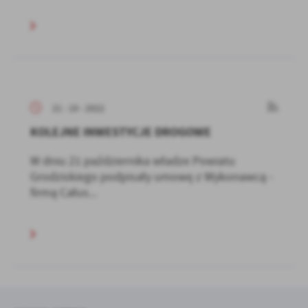
21 - 10 - 2022
KOLEJNE INWESTYCJE DROGOWE
W dniu 21 października władze Powiatu
Grodziskiego podpisały umowę z Wykonawcą -
firmą Całus...