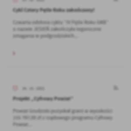
Cykl Cztery Pętle Roku zakończony!
Czwarta odsłona cyklu “IV Pętle Roku GKB”
o nazwie JESIEŃ zakończyła tegoroczne
zmagania w podgrodziskich...
24 - 10 - 2022
Projekt „Cyfrowy Powiat”
Powiat Grodziski pozyskał grant w wysokości
155 787,00 zł z rządowego programu Cyfrowy
Powiat...