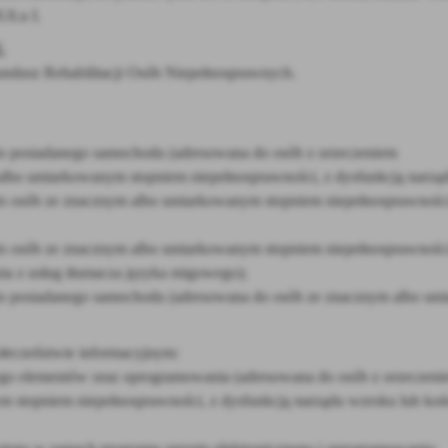
UŁu I.
AFRYKAŃSKI POMÓR ŚWIŃ (ASF)
.
ndusz Rehabilitacji Osób Niepełnosprawnych.
o posiadanego samochodu (adresowana do osób z orzeczeniem
 albo umiarkowanym stopniem niepełnosprawności, z dysfunkcją narząd
o osób ze znacznym albo umiarkowanym stopniem niepełnosprawności
o osób ze znacznym albo umiarkowanym stopniem niepełnosprawności
ia z usług tłumacza języka migowego);
o posiadanego samochodu (adresowana do osób ze znacznym albo u
połeczeństwie informacyjnym:
ego elementów oraz oprogramowania (adresowana do osób z orzeczeni
nym stopniem niepełnosprawności, z dysfunkcją narządu wzroku lub ko