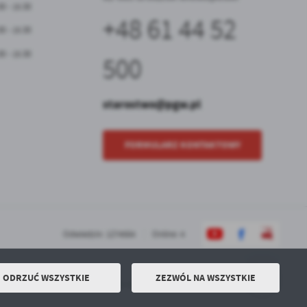
30 - 15:30
+48 61 44 52
30 - 15:30
30 - 15:30
500
starostwo@pgw.pl
FORMULARZ KONTAKTOWY
Odwiedzin: 1274564
Online: 4
ODRZUĆ WSZYSTKIE
ZEZWÓL NA WSZYSTKIE
Powered by
2ClickPortal® - Portale nowej generacji