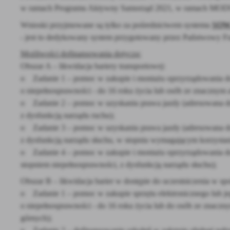
w ramach Programu Aktywny Samorząd 2021, w ramach MOD
Wnioski przyjmowane są tylko za pośrednictwem systemu
SOW
- jest to dedykowany system przygotowany przez Państwowy Fu
Możliwości dofinansowania dotyczą:
Obszar A – likwidacja bariery transportowej:
o Zadanie 1 – pomoc w zakupie i montażu oprzyrządowania d
o niepełnosprawności - do 16 roku życia lub osób ze znacznym
o Zadanie 2 – pomoc w uzyskaniu prawa jazdy (adresowana d
z dysfunkcją narządu ruchu);
o Zadanie 3 – pomoc w uzyskaniu prawa jazdy (adresowana d
z dysfunkcją narządu słuchu, w stopniu wymagającym korzystan
o Zadanie 4 – pomoc w zakupie i montażu oprzyrządowania d
stopniem niepełnosprawności, z dysfunkcją narządu słuchu);
Obszar B – likwidacja barier w dostępie do uczestniczenia w s
o Zadanie 1 – pomoc w zakupie sprzętu elektronicznego lub j
o niepełnosprawności - do 16 roku życia lub do osób ze znacz
górnych);