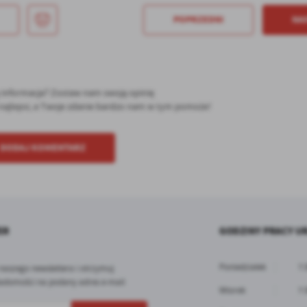
POPRZEDNI
NA
ę informacja? Zostaw nam swoją opinię
ć najlepsi, a Twoje zdanie bardzo nam w tym pomoże!
DODAJ KOMENTARZ
ER
GODZINY PRACY U
Poniedziałek
7:
 naszego newslettera i otrzymuj
adomości na podany adres e-mail
Wtorek
7: