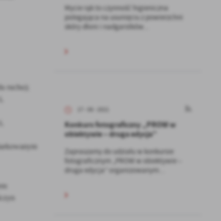
Mycie rąk to czynność higieniczna
polegająca na usunięciu z powierzchni
skóry dłoni i nadgarstków...
u ruchu);
,
17 - 08 - 2021
,
Konkurs fotograficzny „PROW w
obiektywie – druga edycja”
miarkowanym
Zapraszamy do udziału w konkursie
fotograficznym „PROW w obiektywie –
druga edycja” organizowanym...
em
ńczyn