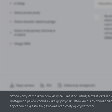
e-Usługi
Status prawa jazdy
Wyraż
elektr
Status dowodu rejestracyjnego
mail 
Admin
Status innej sprawy złożonej w
cofni
urzędzie
plików
Usługa WMS
Mapa serwisu
RSS
Deklaracja dostępności
Strona korzysta z plików cookies w celu realizacji usług. Możesz określi
dostępu do plików cookies klikając przycisk Ustawienia. Aby dowiedzie
Copyright by pgw.pl
zapoznania się z Polityką Cookies oraz Polityką Prywatności.