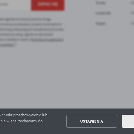
Środa
7:
Czwartek
7:
am zgodę na otrzymywanie drogą
Piątek
7:
oniczną na wskazany przeze mnie adres e-
informacji dotyczących świadczonych przez
istratora usług. Zgoda może zostać
ęta w każdym czasie.
Polityka prywatności i
 cookies *
*
ć warunki przechowywania lub
USTAWIENIA
ć się więcej zachęcamy do