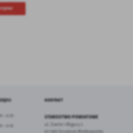
STĘPNY
RZĘDU
KONTAKT
30 - 15:30
STAROSTWO POWIATOWE
ul. Żwirki i Wigury 1
30 - 15:30
62-065 Grodzisk Wielkopolski