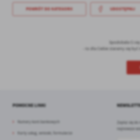
POWRÓT
DO KATEGORII
UDOSTĘPNIJ
Spodobała Ci si
- to dla Ciebie staramy się by
POMOCNE LINKI
NEWSLETT
Numery kont bankowych
Zapisz się do
najnowsze wi
Karty usług, wnioski, formularze