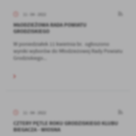
11 - 04 - 2022
MŁODZIEŻOWA RADA POWIATU
GRODZISKIEGO
W poniedziałek 11 kwietnia br. ogłoszono
wyniki wyborów do Młodzieżowej Rady Powiatu
Grodziskiego...
11 - 04 - 2022
CZTERY PĘTLE ROKU GRODZISKIEGO KLUBU
BIEGACZA - WIOSNA