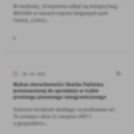
W niedzielę, 10 kwietnia odbył się kolejny bieg –
WIOSNA w ramach imprez biegowych pod
nazwą „Cztery...
08 - 04 - 2022
Wykaz nieruchomości Skarbu Państwa
przeznaczonej do sprzedaży w trybie
przetargu pisemnego nieograniczonego
Starosta Grodziski działając na podstawie art.
35 ustawy z dnia 21 sierpnia 1997 r.
o gospodarce...