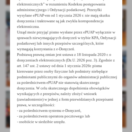
elektronicznych” w rozumieniu Kodeksu postępowania
administracyjnego i Ordynacji podatkowej. Przesyłki
wysyłane ePUAP-em od 1 stycznia 2026 r. nie mają skutku
doręczenia i traktowane są jak zwykła korespondencja
elektroniczna.
Urząd może przyjąć pismo wysłane przez ePUAP wyłącznie w
sprawach niewymagających doręczeń w trybie KPA, Ordynacji
podatkowej lub innych przepisów szczególnych, które
wymagają korzystania z e-Doręczeń.
Podstawą prawną zmian jest ustawa z 18 listopada 2020 r. o
doręczeniach elektronicznych (Dz.U. 2026 poz. 3). Zgodnie z
art. 147 ust. 2 ustawy od dnia 1 stycznia 2026r. pisma
kierowane przez osoby fizyczne lub podmioty niebędące
podmiotami publicznymi do organów administracji publicznej
za pośrednictwem ePUAP nie stanowią skutecznego
doręczenia. W celu skutecznego dopełnienia obowiązków
wynikających z przepisów, należy złożyć wniosek
(zawiadomienie) w jednej z form przewidzianych przepisami
prawa, w szczególności:
- za pośrednictwem systemu e-Doręczeń,
- za pośrednictwem operatora pocztowego lub
- osobiście w siedzibie urzędu.