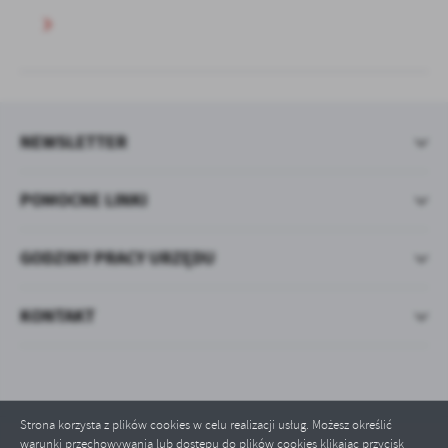
NEWSLETTER
POMOCNE LINKI
GODZINY PRACY URZĘDU
KONTAKT
Strona korzysta z plików cookies w celu realizacji usług. Możesz określić
warunki przechowywania lub dostępu do plików cookies klikając przycisk