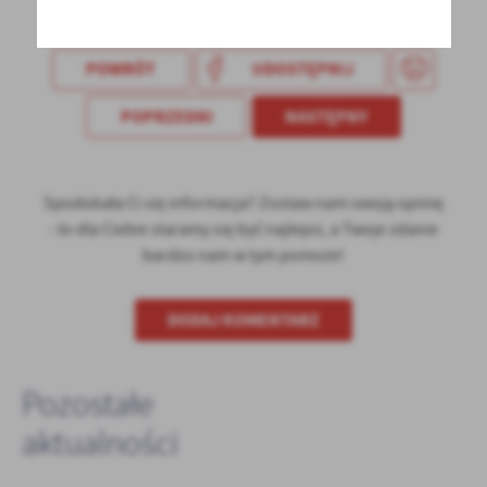
POWRÓT
UDOSTĘPNIJ
POPRZEDNI
NASTĘPNY
Spodobała Ci się informacja? Zostaw nam swoją opinię
- to dla Ciebie staramy się być najlepsi, a Twoje zdanie
bardzo nam w tym pomoże!
DODAJ KOMENTARZ
Pozostałe
aktualności