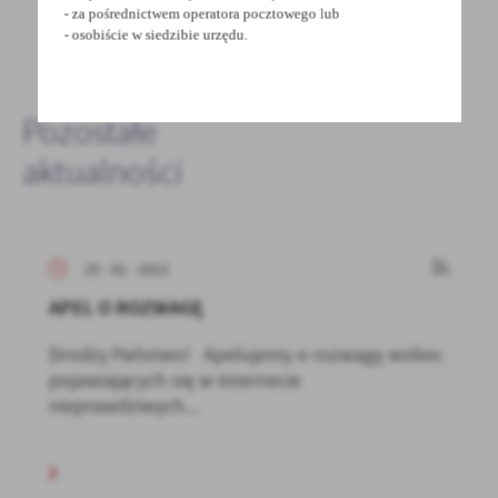
- za pośrednictwem operatora pocztowego lub
- osobiście w siedzibie urzędu.
DODAJ KOMENTARZ
Pozostałe
aktualności
25 - 02 - 2022
APEL O ROZWAGĘ
Drodzy Państwo! Apelujemy o rozwagę wobec
pojawiających się w internecie
nieprawdziwych...