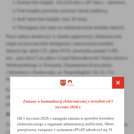
Format foto książki A4 (210 mm x 297 mm ) – pionowo,
Foto książka powinna zawierać stronę tytułową,
Ilość stron foto książki: max 30 stron,
Wymagany jest zapis na elektronicznym nośniku danych.
Prace należy dostarczyć w formie papierowej i elektronicznej
(zapis na powszechnie dostępnym i stosowanym nośniku
danych (np. płyta CD, płyta DVD, przenośna pamięć USB -
tzw. „pen drive”) na adres: Urząd Marszałkowski Województwa
Wielkopolskiego w Poznaniu, Departament Korzystania
i Informacji o Środowisku, al. Niepodległości 34, 61-714
Poznań.
Czas trwania VII edycji Konkursu
od 17 stycznia 2022 r.
(data ogłoszenia) do 1 kwietnia 2022 r. (decyduje data stempla
Zmiany w komunikacji elektronicznej z urzędem od 1
pocztowego).
stycznia 2026 r.
Rozstrzygnięcie konkursu
nastąpi podczas uroczystej Gali.
Od 1 stycznia 2026 r. nastąpiła zmiana w sposobie kontaktu
elektronicznego z organami administracji publicznej. Okres
Zachęcamy Państwa do zapoznania się z regulaminem konkursu
przejściowy związany z systemem ePUAP zakończył się 31
i wzięcia w nim udziału.