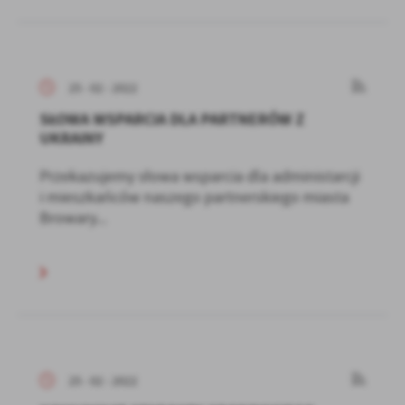
25 - 02 - 2022
SŁOWA WSPARCIA DLA PARTNERÓW Z
UKRAINY
Przekazujemy słowa wsparcia dla administarcji
i mieszkańców naszego partnerskiego miasta
Browary...
25 - 02 - 2022