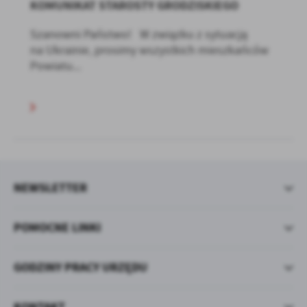
KOMUNIKAT STAROSTY GRODZISKIEGO
Szanowni Państwo! W związku z sytuacją
na Ukrainie, prosimy wszystkich mieszkańców
Powiatu...
NEWSLETTER
POMOCNE LINKI
GODZINY PRACY URZĘDU