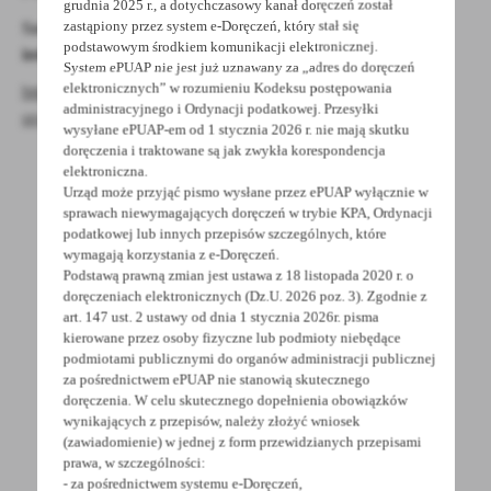
grudnia 2025 r., a dotychczasowy kanał doręczeń został
zastąpiony przez system e-Doręczeń, który stał się
Szczegóły konkursu znajdziecie Państwo na stronie
podstawowym środkiem komunikacji elektronicznej.
internetowej:
System ePUAP nie jest już uznawany za „adres do doręczeń
elektronicznych” w rozumieniu Kodeksu postępowania
https://www.umww.pl/konkurs-nasz-pomysl-na-ochrone-
administracyjnego i Ordynacji podatkowej. Przesyłki
srodowiska-vii-edycja
wysyłane ePUAP-em od 1 stycznia 2026 r. nie mają skutku
doręczenia i traktowane są jak zwykła korespondencja
elektroniczna.
Urząd może przyjąć pismo wysłane przez ePUAP wyłącznie w
sprawach niewymagających doręczeń w trybie KPA, Ordynacji
podatkowej lub innych przepisów szczególnych, które
wymagają korzystania z e-Doręczeń.
Podstawą prawną zmian jest ustawa z 18 listopada 2020 r. o
POWRÓT
UDOSTĘPNIJ
doręczeniach elektronicznych (Dz.U. 2026 poz. 3). Zgodnie z
art. 147 ust. 2 ustawy od dnia 1 stycznia 2026r. pisma
POPRZEDNI
NASTĘPNY
kierowane przez osoby fizyczne lub podmioty niebędące
podmiotami publicznymi do organów administracji publicznej
za pośrednictwem ePUAP nie stanowią skutecznego
doręczenia. W celu skutecznego dopełnienia obowiązków
Spodobała Ci się informacja? Zostaw nam swoją opinię
wynikających z przepisów, należy złożyć wniosek
(zawiadomienie) w jednej z form przewidzianych przepisami
- to dla Ciebie staramy się być najlepsi, a Twoje zdanie
prawa, w szczególności:
bardzo nam w tym pomoże!
- za pośrednictwem systemu e-Doręczeń,