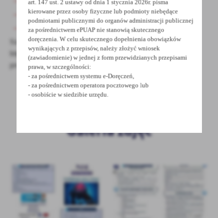
art. 147 ust. 2 ustawy od dnia 1 stycznia 2026r. pisma
kierowane przez osoby fizyczne lub podmioty niebędące
bezobjawowe zwężenie tętnic szyjnych;
podmiotami publicznymi do organów administracji publicznej
zaburzenia gospodarki lipidowej.
za pośrednictwem ePUAP nie stanowią skutecznego
doręczenia. W celu skutecznego dopełnienia obowiązków
Szczegółowe informacje o programie znajdziesz na stronie:
wynikających z przepisów, należy złożyć wniosek
https://pacjent.gov.pl/programy- profilaktyczne/program-
(zawiadomienie) w jednej z form przewidzianych przepisami
profilaktyki-udarow
prawa, w szczególności:
- za pośrednictwem systemu e-Doręczeń,
- za pośrednictwem operatora pocztowego lub
- osobiście w siedzibie urzędu.
Galeria zdjęć