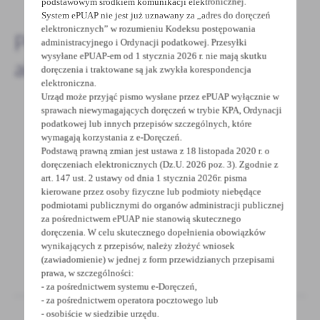
podstawowym środkiem komunikacji elektronicznej.
System ePUAP nie jest już uznawany za „adres do doręczeń
elektronicznych” w rozumieniu Kodeksu postępowania
Pozostałe
administracyjnego i Ordynacji podatkowej. Przesyłki
wysyłane ePUAP-em od 1 stycznia 2026 r. nie mają skutku
aktualności
doręczenia i traktowane są jak zwykła korespondencja
elektroniczna.
Urząd może przyjąć pismo wysłane przez ePUAP wyłącznie w
sprawach niewymagających doręczeń w trybie KPA, Ordynacji
podatkowej lub innych przepisów szczególnych, które
28 - 10 - 2025
wymagają korzystania z e-Doręczeń.
Podstawą prawną zmian jest ustawa z 18 listopada 2020 r. o
Informacja
doręczeniach elektronicznych (Dz.U. 2026 poz. 3). Zgodnie z
art. 147 ust. 2 ustawy od dnia 1 stycznia 2026r. pisma
INFORMACJA Uprzejmie informujemy, że w
kierowane przez osoby fizyczne lub podmioty niebędące
dniu 10 listopada (poniedziałek) 2025 roku
podmiotami publicznymi do organów administracji publicznej
Starostwo Powiatowe...
za pośrednictwem ePUAP nie stanowią skutecznego
doręczenia. W celu skutecznego dopełnienia obowiązków
wynikających z przepisów, należy złożyć wniosek
(zawiadomienie) w jednej z form przewidzianych przepisami
prawa, w szczególności:
- za pośrednictwem systemu e-Doręczeń,
- za pośrednictwem operatora pocztowego lub
- osobiście w siedzibie urzędu.