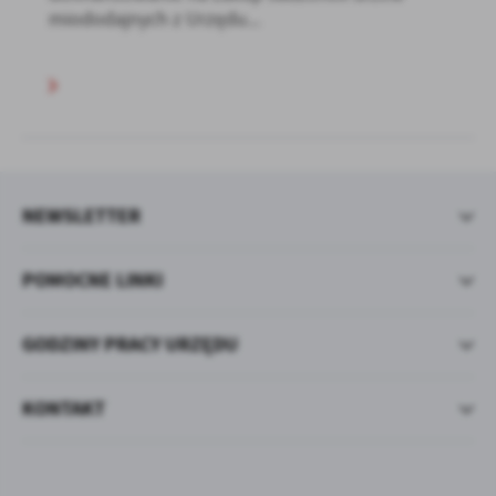
miododajnych z Urzędu...
NEWSLETTER
POMOCNE LINKI
GODZINY PRACY URZĘDU
KONTAKT