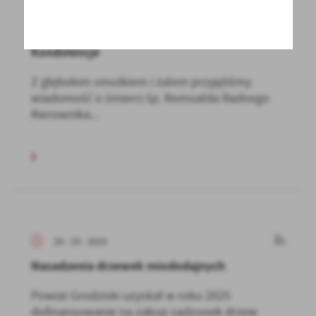
24 - 10 - 2025
Kondolencje
Z głębokim smutkiem i żalem przyjęliśmy
wiadomość o śmierci śp. Romualda Radnego
Kierownika...
24 - 10 - 2025
Nasadzenia drzewek miododajnych
Powiat Grodziski uzyskał w roku 2025
dofinansowanie na zakup sadzonek drzew