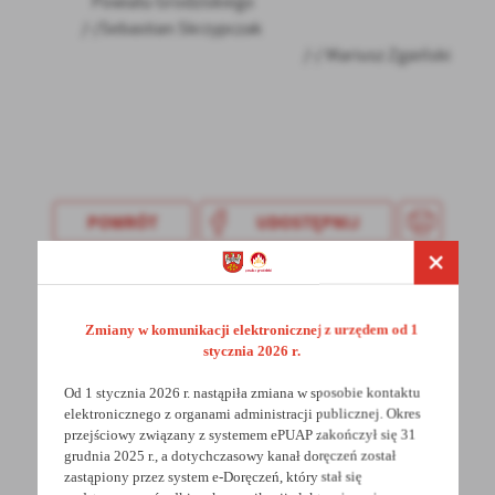
Powiatu Grodziskiego
treści w postaci wiadomości, ofert, komunikatów mediów
/-/Sebastian Skrzypczak
społecznościowych.
/-/ Mariusz Zgaiński
POWRÓT
UDOSTĘPNIJ
POPRZEDNI
NASTĘPNY
Zmiany w komunikacji elektronicznej z urzędem od 1
stycznia 2026 r.
Spodobała Ci się informacja? Zostaw nam swoją opinię
- to dla Ciebie staramy się być najlepsi, a Twoje zdanie
Od 1 stycznia 2026 r. nastąpiła zmiana w sposobie kontaktu
bardzo nam w tym pomoże!
elektronicznego z organami administracji publicznej. Okres
przejściowy związany z systemem ePUAP zakończył się 31
grudnia 2025 r., a dotychczasowy kanał doręczeń został
DODAJ KOMENTARZ
zastąpiony przez system e-Doręczeń, który stał się