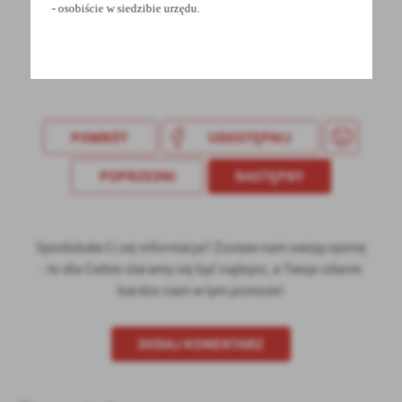
- osobiście w siedzibie urzędu.
POWRÓT
UDOSTĘPNIJ
POPRZEDNI
NASTĘPNY
Spodobała Ci się informacja? Zostaw nam swoją opinię
- to dla Ciebie staramy się być najlepsi, a Twoje zdanie
bardzo nam w tym pomoże!
DODAJ KOMENTARZ