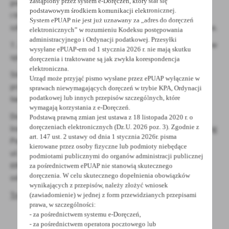
zastąpiony przez system e-Doręczeń, który stał się
ponosi wszelkie koszty związane z załadunkiem
podstawowym środkiem komunikacji elektronicznej.
i transportem drewna, a także odpowiada za ewentualne
System ePUAP nie jest już uznawany za „adres do doręczeń
szkody wyrządzone podczas załadunku i transportu drewna.
elektronicznych” w rozumieniu Kodeksu postępowania
administracyjnego i Ordynacji podatkowej. Przesyłki
7. Złożenie oferty jest równoznaczne z akceptacją warunków
wysyłane ePUAP-em od 1 stycznia 2026 r. nie mają skutku
sprzedaży określonych w punkcie 6.
doręczenia i traktowane są jak zwykła korespondencja
elektroniczna.
Starostwo Powiatowe w Grodzisku Wielkopolskim
Urząd może przyjąć pismo wysłane przez ePUAP wyłącznie w
przeznacza do sprzedaży ogółem: 130,33 m³ drewna
sprawach niewymagających doręczeń w trybie KPA, Ordynacji
podatkowej lub innych przepisów szczególnych, które
twardego oraz 21,11 m³ drewna miękkiego.
wymagają korzystania z e-Doręczeń.
Dodatkowe informacje można uzyskać w Wydziale
Podstawą prawną zmian jest ustawa z 18 listopada 2020 r. o
doręczeniach elektronicznych (Dz.U. 2026 poz. 3). Zgodnie z
Inwestycyjno-Gospodarczym i Dróg, Referat Inwestycji i Dróg
art. 147 ust. 2 ustawy od dnia 1 stycznia 2026r. pisma
Powiatowych,
kierowane przez osoby fizyczne lub podmioty niebędące
ul. Rakoniewicka 40, pok. nr 4 lub pod nr tel. +48 61 44 48
podmiotami publicznymi do organów administracji publicznej
696
za pośrednictwem ePUAP nie stanowią skutecznego
doręczenia. W celu skutecznego dopełnienia obowiązków
od poniedziałku do piątku w godz. 7.00–15.00.
wynikających z przepisów, należy złożyć wniosek
Treść ogłoszenia
(zawiadomienie) w jednej z form przewidzianych przepisami
prawa, w szczególności:
- za pośrednictwem systemu e-Doręczeń,
- za pośrednictwem operatora pocztowego lub