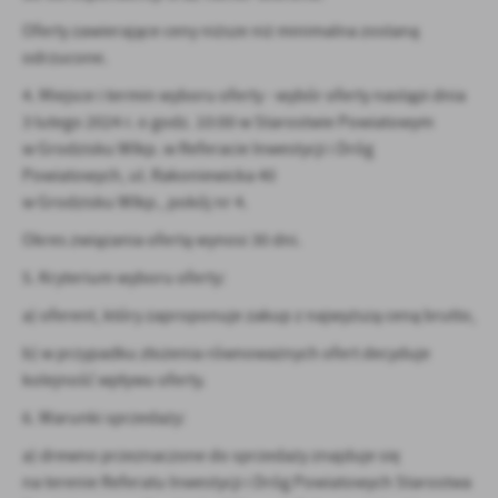
Oferty zawierające ceny niższe niż minimalna zostaną
odrzucone.
4. Miejsce i termin wyboru oferty - wybór oferty nastąpi dnia
3 lutego 2024 r. o godz. 10:00 w Starostwie Powiatowym
w Grodzisku Wlkp. w Referacie Inwestycji i Dróg
Powiatowych, ul. Rakoniewicka 40
w Grodzisku Wlkp., pokój nr 4.
Okres związania ofertą wynosi 30 dni.
5. Kryterium wyboru oferty:
a) oferent, który zaproponuje zakup z najwyższą ceną brutto,
b) w przypadku złożenia równoważnych ofert decyduje
kolejność wpływu oferty.
6. Warunki sprzedaży:
a) drewno przeznaczone do sprzedaży znajduje się
na terenie Referatu Inwestycji i Dróg Powiatowych Starostwa