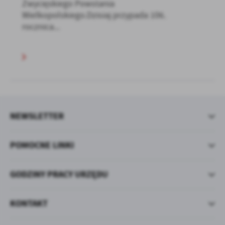
Zwycięskiego Powstania
Wielkopolskiego.Dzisiaj przypada 106.
rocznica...
NEWSLETTER
POMOCNE LINKI
GODZINY PRACY URZĘDU
KONTAKT