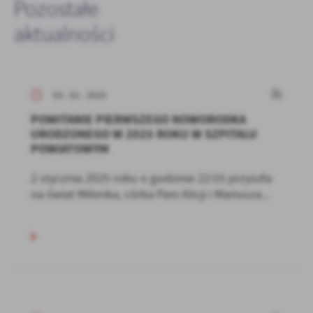
Pozostałe
aktualności
03 - 01 - 2025
POWITANIE PIERWSZEGO NOWORODKA
URODZONEGO W 2025 ROKU W SZPITALU
POWIATOWYM
2 stycznia 2025 roku o godzinie 22:55 przyszła
na świat Milenka, córka Pani Alicji i Mariusza...