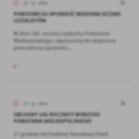
27 - 12 - 2024
POWSTAŃCZA OPOWIEŚĆ WIDZIANA OCZAMI
LICEALISTÓW
W dniu 106. rocznicy wybuchu Powstania
Wielkopolskiego, zapraszamy do obejrzenia
powstańczej opowieści...
27 - 12 - 2024
OBCHODY 106 ROCZNICY WYBUCHU
POWSTANIA WIELKOPOLSKIEGO
27 grudnia obchodzimy Narodowy Dzień