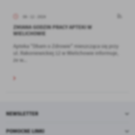
06 - 12 - 2024
ZMIANA GODZIN PRACY APTEKI W
WIELICHOWIE
Apteka "Dbam o Zdrowie" mieszcząca się przy
ul. Rakoniewickiej 12 w Wielichowie informuje,
że w...
NEWSLETTER
POMOCNE LINKI