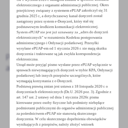
Spodobała Ci się informacja? Zostaw nam swoją opinię
elektronicznego z organami administracji publicznej. Okres
przejściowy związany z systemem ePUAP zakończył się 31
- to dla Ciebie staramy się być najlepsi, a Twoje zdanie
grudnia 2025 r., a dotychczasowy kanał doręczeń został
bardzo nam w tym pomoże!
zastąpiony przez system e-Doręczeń, który stał się
podstawowym środkiem komunikacji elektronicznej.
System ePUAP nie jest już uznawany za „adres do doręczeń
DODAJ KOMENTARZ
elektronicznych” w rozumieniu Kodeksu postępowania
administracyjnego i Ordynacji podatkowej. Przesyłki
wysyłane ePUAP-em od 1 stycznia 2026 r. nie mają skutku
doręczenia i traktowane są jak zwykła korespondencja
Pozostałe
elektroniczna.
aktualności
Urząd może przyjąć pismo wysłane przez ePUAP wyłącznie w
sprawach niewymagających doręczeń w trybie KPA, Ordynacji
podatkowej lub innych przepisów szczególnych, które
wymagają korzystania z e-Doręczeń.
Podstawą prawną zmian jest ustawa z 18 listopada 2020 r. o
doręczeniach elektronicznych (Dz.U. 2026 poz. 3). Zgodnie z
16 - 12 - 2024
art. 147 ust. 2 ustawy od dnia 1 stycznia 2026r. pisma
Czasowe zamknięcia drogi
kierowane przez osoby fizyczne lub podmioty niebędące
podmiotami publicznymi do organów administracji publicznej
Uwaga!W związku z układaniem mas
za pośrednictwem ePUAP nie stanowią skutecznego
doręczenia. W celu skutecznego dopełnienia obowiązków
asfaltowych związanych z inwestycją pn.
wynikających z przepisów, należy złożyć wniosek
„Remont drogi powiatowej...