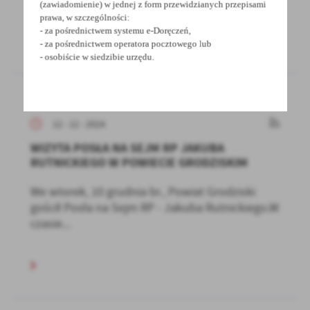
(zawiadomienie) w jednej z form przewidzianych przepisami
prawa, w szczególności:
- za pośrednictwem systemu e-Doręczeń,
- za pośrednictwem operatora pocztowego lub
- osobiście w siedzibie urzędu.
12 - 12 - 2024
WIZYTA POSŁA NA SEJM RP JAKUBA
RUTNICKIEGO W POWIECIE GRODZISKIM
We wtorek, 10 grudnia br., Powiat Grodziski
gościł Posła na Sejm RP - Jakuba Rutnickiego.W
czasie...