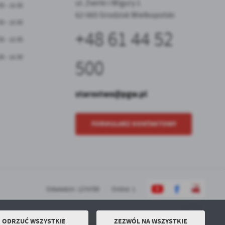
ul. Żwirki i Wigury 1
30 - 15:30
62-065 Grodzisk Wielkopolski
30 - 15:30
+48 61 44 52
30 - 15:30
30 - 15:30
500
starostwo@pgw.pl
FORMULARZ KONTAKTOWY
Odwiedzin: 1274708
Online: 1
ODRZUĆ WSZYSTKIE
ZEZWÓL NA WSZYSTKIE