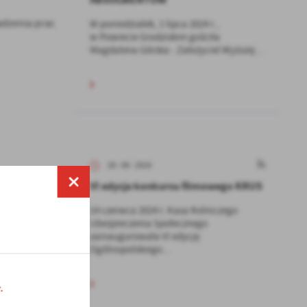
adzenia prac
W poniedziałek, 1 lipca 2024 r.,
w Powiecie Grodziskim gościła
Magdalena Górska - Założyciel Wyższej...
28 - 06 - 2024
VI edycja konkursu filmowego KRUS
14 czerwca 2024 r. Kasa Rolniczego
Ubezpieczenia Społecznego
STĘPNY
zainaugurowała VI edycję
Ogólnopolskiego...
.
a