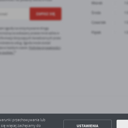
Wtorek
7:
ołecznościowych.
Środa
7:
Czwartek
7:
am zgodę na otrzymywanie drogą
Piątek
7:
oniczną na wskazany przeze mnie adres e-
informacji dotyczących świadczonych przez
istratora usług. Zgoda może zostać
ęta w każdym czasie.
Polityka prywatności i
 cookies *
*
ć warunki przechowywania lub
USTAWIENIA
ć się więcej zachęcamy do