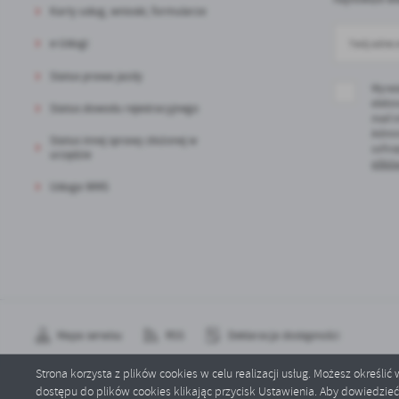
Karty usług, wnioski, formularze
sp
e-Usługi
Status prawa jazdy
Wyraż
elektr
Status dowodu rejestracyjnego
mail 
Admin
Status innej sprawy złożonej w
cofni
urzędzie
plików
Usługa WMS
Mapa serwisu
RSS
Deklaracja dostępności
Strona korzysta z plików cookies w celu realizacji usług. Możesz określi
dostępu do plików cookies klikając przycisk Ustawienia. Aby dowiedzie