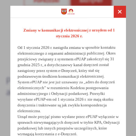
POPRZEDNI
NASTĘPNY
treści w postaci wiadomości, ofert, komunikatów mediów
społecznościowych.
Spodobała Ci się informacja? Zostaw nam swoją opinię
Zmiany w komunikacji elektronicznej z urzędem od 1
- to dla Ciebie staramy się być najlepsi, a Twoje zdanie
stycznia 2026 r.
bardzo nam w tym pomoże!
Od 1 stycznia 2026 r. nastąpiła zmiana w sposobie kontaktu
elektronicznego z organami administracji publicznej. Okres
DODAJ KOMENTARZ
przejściowy związany z systemem ePUAP zakończył się 31
grudnia 2025 r., a dotychczasowy kanał doręczeń został
zastąpiony przez system e-Doręczeń, który stał się
podstawowym środkiem komunikacji elektronicznej.
Pozostałe
System ePUAP nie jest już uznawany za „adres do doręczeń
elektronicznych” w rozumieniu Kodeksu postępowania
aktualności
administracyjnego i Ordynacji podatkowej. Przesyłki
wysyłane ePUAP-em od 1 stycznia 2026 r. nie mają skutku
doręczenia i traktowane są jak zwykła korespondencja
elektroniczna.
Urząd może przyjąć pismo wysłane przez ePUAP wyłącznie w
26 - 08 - 2023
sprawach niewymagających doręczeń w trybie KPA, Ordynacji
Ostrzeżenie meteorologiczne - Burze z
podatkowej lub innych przepisów szczególnych, które
gradem/1
wymagają korzystania z e-Doręczeń.