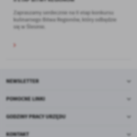
Zapraszamy serdecznie na II etap konkursu
kulinarnego Bitwa Regionów, który odbędzie
się w Ślesinie.
NEWSLETTER
POMOCNE LINKI
GODZINY PRACY URZĘDU
KONTAKT