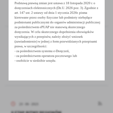
Podstawą prawną zmian jest ustawa z 18 listopada 2020 r. o
doręczeniach elektronicznych (Dz.U. 2026 poz. 3). Zgodnie z
art. 147 ust. 2 ustawy od dnia 1 stycznia 2026r. pisma
kierowane przez osoby fizyczne lub podmioty niebędące
podmiotami publicznymi do organów administracji publicznej
za pośrednictwem ePUAP nie stanowią skutecznego
doręczenia. W celu skutecznego dopełnienia obowiązków
wynikających z przepisów, należy złożyć wniosek
(zawiadomienie) w jednej z form przewidzianych przepisami
25 - 08 - 2023
prawa, w szczególności:
- za pośrednictwem systemu e-Doręczeń,
ostrzeżenie meteorologiczne - Burze z
- za pośrednictwem operatora pocztowego lub
gradem /1
- osobiście w siedzibie urzędu.
23 - 08 - 2023
II ETAP BITWY REGIONÓW