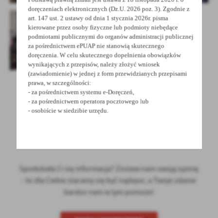
doręczeniach elektronicznych (Dz.U. 2026 poz. 3). Zgodnie z
art. 147 ust. 2 ustawy od dnia 1 stycznia 2026r. pisma
kierowane przez osoby fizyczne lub podmioty niebędące
podmiotami publicznymi do organów administracji publicznej
za pośrednictwem ePUAP nie stanowią skutecznego
doręczenia. W celu skutecznego dopełnienia obowiązków
wynikających z przepisów, należy złożyć wniosek
(zawiadomienie) w jednej z form przewidzianych przepisami
prawa, w szczególności:
- za pośrednictwem systemu e-Doręczeń,
- za pośrednictwem operatora pocztowego lub
POWRÓT
UDOSTĘPNIJ
- osobiście w siedzibie urzędu.
POPRZEDNI
NASTĘPNY
Spodobała Ci się informacja? Zostaw nam swoją opinię
- to dla Ciebie staramy się być najlepsi, a Twoje zdanie
bardzo nam w tym pomoże!