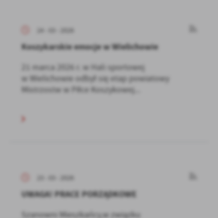
24 - 03 - 2026
Koszykarskie emocje w Wielichowie
21 marca 2026 r. w Hali sportowej
w Wielichowie odbył się etap powiatowy
Mistrzostw w Piłce Koszykowej...
23 - 03 - 2026
UWAGA! PRACE PORZĄDKOWE
Szanowni Mieszkańcy,w związku