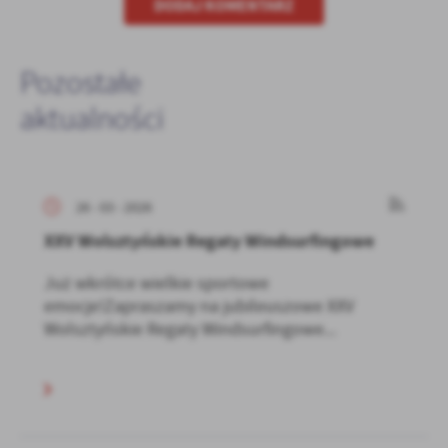
DODAJ KOMENTARZ
Pozostałe
aktualności
26 - 03 - 2026
XXV Wolsztyńskie Regaty Windsurfingowe
Już wkrótce wielkie sportowe
emocje!Zapraszamy na jubileuszowe XXV
Wolsztyńskie Regaty Windsurfingowe...