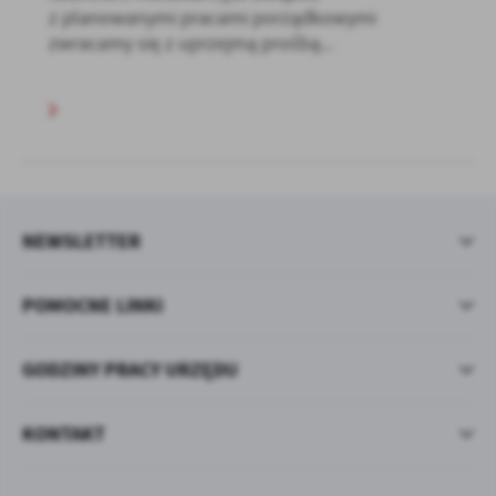
z planowanymi pracami porządkowymi
zwracamy się z uprzejmą prośbą...
NEWSLETTER
POMOCNE LINKI
GODZINY PRACY URZĘDU
KONTAKT