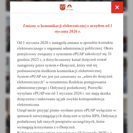
Zmiany w komunikacji elektronicznej z urzędem od 1
stycznia 2026 r.
Od 1 stycznia 2026 r. nastąpiła zmiana w sposobie kontaktu
elektronicznego z organami administracji publicznej. Okres
przejściowy związany z systemem ePUAP zakończył się 31
grudnia 2025 r., a dotychczasowy kanał doręczeń został
zastąpiony przez system e-Doręczeń, który stał się
podstawowym środkiem komunikacji elektronicznej.
System ePUAP nie jest już uznawany za „adres do doręczeń
elektronicznych” w rozumieniu Kodeksu postępowania
administracyjnego i Ordynacji podatkowej. Przesyłki
wysyłane ePUAP-em od 1 stycznia 2026 r. nie mają skutku
doręczenia i traktowane są jak zwykła korespondencja
elektroniczna.
Urząd może przyjąć pismo wysłane przez ePUAP wyłącznie w
sprawach niewymagających doręczeń w trybie KPA, Ordynacji
podatkowej lub innych przepisów szczególnych, które
wymagają korzystania z e-Doręczeń.
Podstawą prawną zmian jest ustawa z 18 listopada 2020 r. o